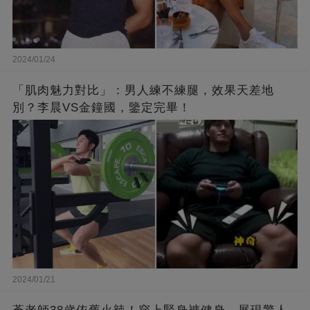
2024/01/24
「肌肉魅力對比」：男人練不練腿，效果天差地
別？李晨VS金鐘國，鑒定完畢！
2024/01/21