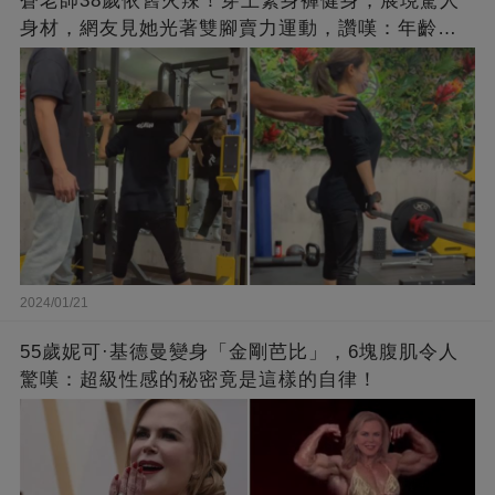
蒼老師38歲依舊火辣！穿上緊身褲健身，展現驚人
身材，網友見她光著雙腳賣力運動，讚嘆：年齡不
過是個數字！
2024/01/21
55歲妮可·基德曼變身「金剛芭比」，6塊腹肌令人
驚嘆：超級性感的秘密竟是這樣的自律！