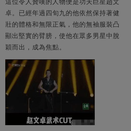
這位令人贊嘆的人物便是功夫巨星趙文
卓。已經年過四旬九的他依然保持著健
壯的體格和無限正氣，他的無袖服裝凸
顯出堅實的臂膀，使他在眾多男星中脫
穎而出，成為焦點。