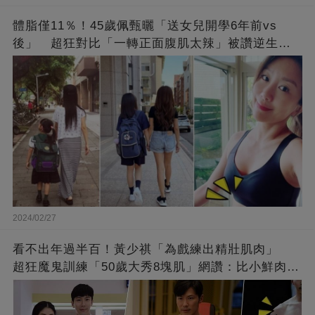
體脂僅11％！45歲佩甄曬「送女兒開學6年前vs
後」 超狂對比「一轉正面腹肌太辣」被讚逆生
長：媽媽變姊姊❤
2024/02/27
看不出年過半百！黃少祺「為戲練出精壯肌肉」
超狂魔鬼訓練「50歲大秀8塊肌」網讚：比小鮮肉猛
❤