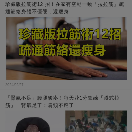
珍藏版拉筋術12 招！在家有空動一動「拉拉筋」疏
通筋絡身體不僵硬，還瘦身
2024/02/27
「腎氣不足」腰腿酸疼！每天花1分鐘練「蹲式拉
筋」 腎氣足了：肩頸不疼了