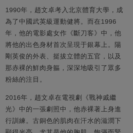
1990年，趙文卓考入北京體育大學，成
為了中國武英級運動健將。而在1996
年，他的電影處女作《斷刀客》中，他
將他的出色身材首次呈現于銀幕上。陽
剛英俊的外表、挺拔立體的五官，以及
那赤裸的鮮肉身軀，深深地吸引了眾多
粉絲的注目。
2016年，趙文卓在電視劇《戰神戚繼
光》中的一張劇照中，他赤裸著上身進
行訓練。古銅色的肌肉在汗水的滋潤下
顯得光亮，尤其是他的胸肌，飽滿而緊