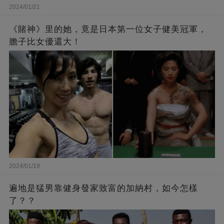
2024/01/21
《賭神》里的她，竟是日本第一位女子健美冠軍，
膽子比女優還大！
2024/01/19
遍地是猛男靠健身發家致富的加納村，如今怎樣
了？？