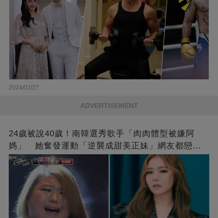
2024/02/27
ADVERTISEMENT
24歲被說40歲！南韓選秀歌手「肉肉體型被嫌阿
媽」 她奮發運動「逆襲成甜美正妹」網友都戀愛
了❤