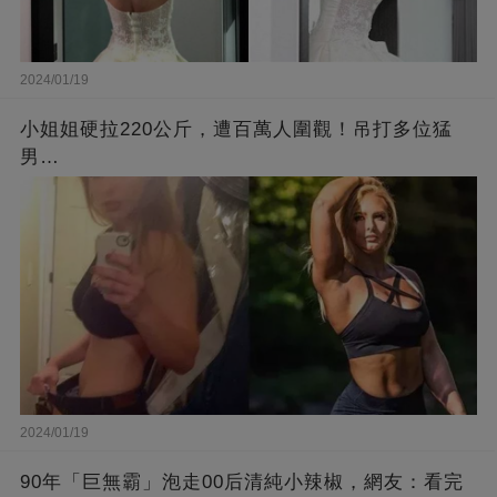
2024/01/19
小姐姐硬拉220公斤，遭百萬人圍觀！吊打多位猛
男…
2024/01/19
90年「巨無霸」泡走00后清純小辣椒，網友：看完