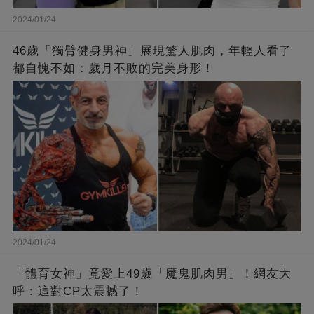
2024/01/24
46歲「獨臂健身男神」展現驚人肌肉，年輕人看了
都自愧不如：歲月不敗的完美身形！
2024/01/24
「體育女神」竟愛上49歲「魔鬼肌肉男」！網友大
呼：這對CP太震撼了！