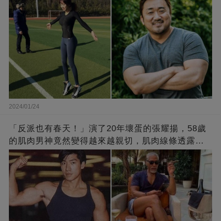
2024/01/24
「反派也有春天！」演了20年壞蛋的張耀揚，58歲
的肌肉男神竟然變得越來越親切，肌肉線條透露了
他的秘密！