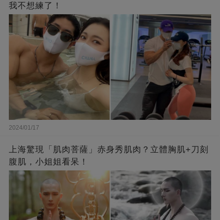
我不想練了！
2024/01/17
上海驚現「肌肉菩薩」赤身秀肌肉？立體胸肌+刀刻
腹肌，小姐姐看呆！