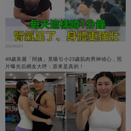
2024/02/27
49歲美麗「阿姨」竟吸引小23歲肌肉男神傾心，照
片曝光后網友大呼：原來是真的！