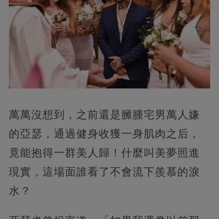
萬萬沒想到，之前還是臃腫宅男萬人嫌
的亞瑟，通過健身收獲一身肌肉之后，
竟能抱得一群美人歸！什麼叫美夢照進
現實，這場面誰看了不會流下羨慕的淚
水？