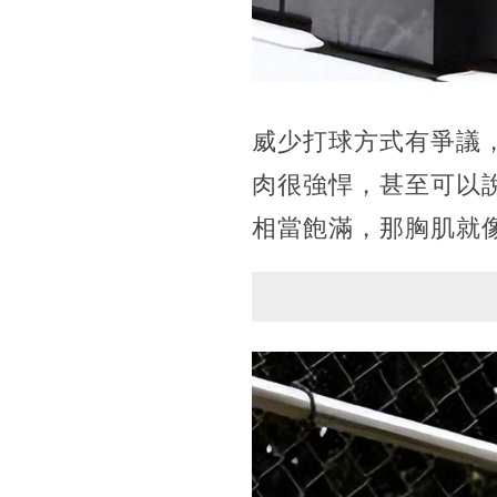
威少打球方式有爭議
肉很強悍，甚至可以
相當飽滿，那胸肌就