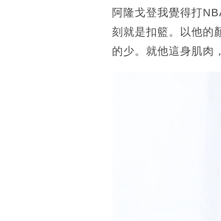
阿隆戈登我覺得打NB
刻就是扣籃。以他的
的少。就他這身肌肉