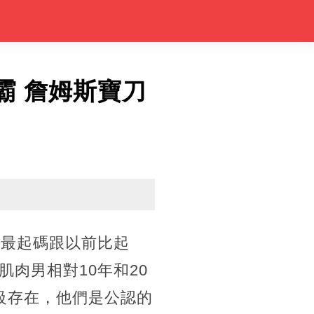
霸 詹姆斯寶刀
。最起碼跟以前比起
肉男相對10年和20
級存在，他們是公認的