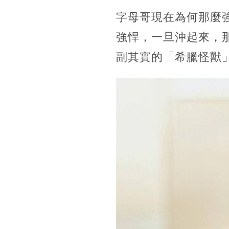
字母哥現在為何那麼
強悍，一旦沖起來，
副其實的「希臘怪獸