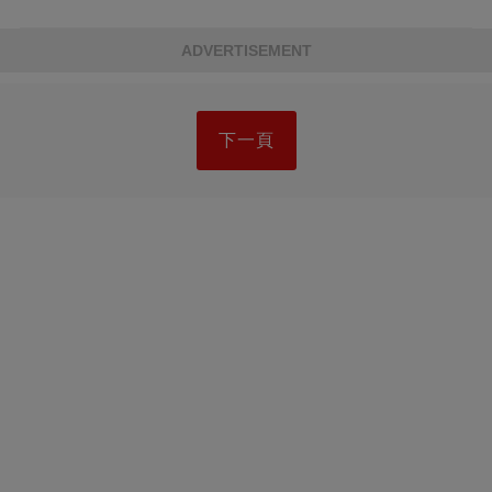
ADVERTISEMENT
下一頁