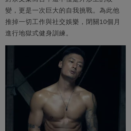
變，更是一次巨大的自我挑戰。為此他
推掉一切工作與社交娛樂，閉關10個月
進行地獄式健身訓練。