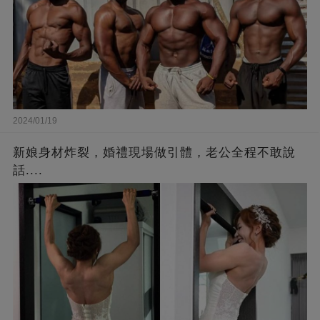
2024/01/19
新娘身材炸裂，婚禮現場做引體，老公全程不敢說
話....