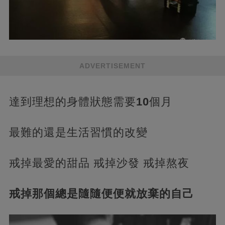
ADVERTISEMENT
達到理想的身體狀態需要
10
個月
最難的還是生活習慣的改變
戒掉最愛的甜品 戒掉沙發 戒掉熬夜
戒掉那個總是隨隨便便就放棄的自己