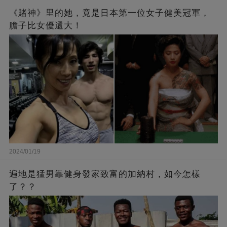
《賭神》里的她，竟是日本第一位女子健美冠軍，
膽子比女優還大！
2024/01/19
遍地是猛男靠健身發家致富的加納村，如今怎樣
了？？