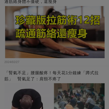
通筋絡身體不僵硬，還瘦身
2024/02/27
「腎氣不足」腰腿酸疼！每天花1分鐘練「蹲式拉
筋」 腎氣足了：肩頸不疼了