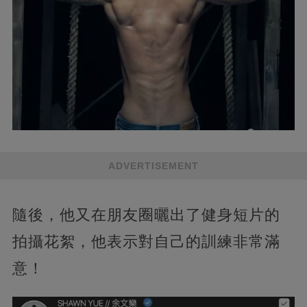
ADVERTISEMENT
隨後，他又在朋友圈曬出了健身短片的
拍攝花絮，他表示對自己的訓練非常滿
意！