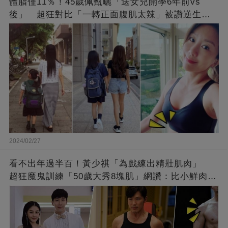
體脂僅11％！45歲佩甄曬「送女兒開學6年前vs
後」 超狂對比「一轉正面腹肌太辣」被讚逆生
長：媽媽變姊姊❤
2024/02/27
看不出年過半百！黃少祺「為戲練出精壯肌肉」
超狂魔鬼訓練「50歲大秀8塊肌」網讚：比小鮮肉猛
❤