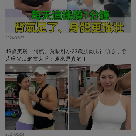
2024/02/27
49歲美麗「阿姨」竟吸引小23歲肌肉男神傾心，照
片曝光后網友大呼：原來是真的！
2024/01/24