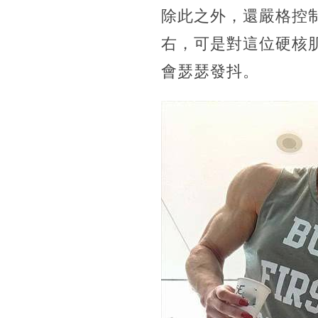
除此之外，還嚴格控
右，可是對這位硬核
會瑟瑟發抖。