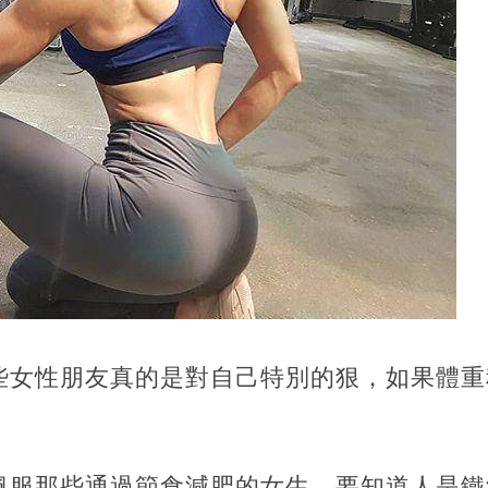
些女性朋友真的是對自己特別的狠，如果體重
佩服那些通過節食減肥的女生，要知道人是鐵