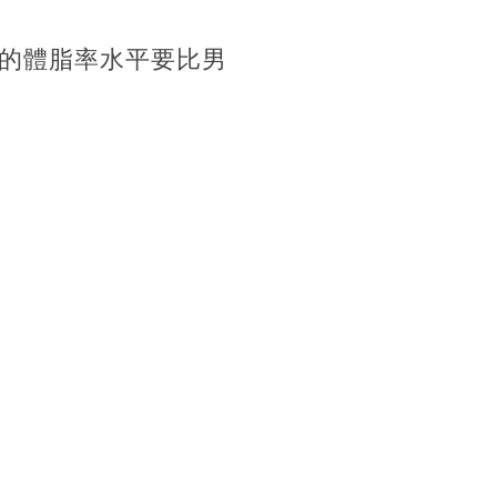
的體脂率水平要比男