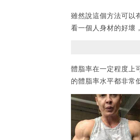
雖然說這個方法可以
看一個人身材的好壞
體脂率在一定程度上
的體脂率水平都非常