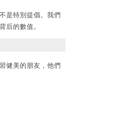
不是特別提倡。我們
背后的數值。
習健美的朋友，他們