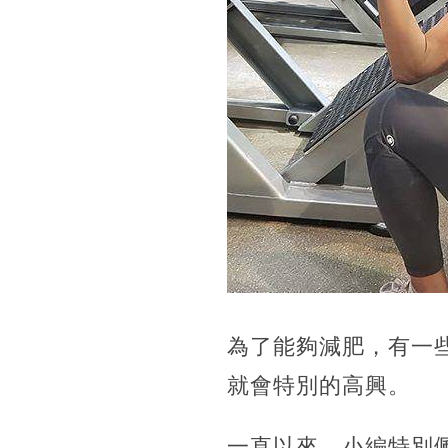
為了能夠減肥，有一
就會特別的高興。
一直以來，小編特別