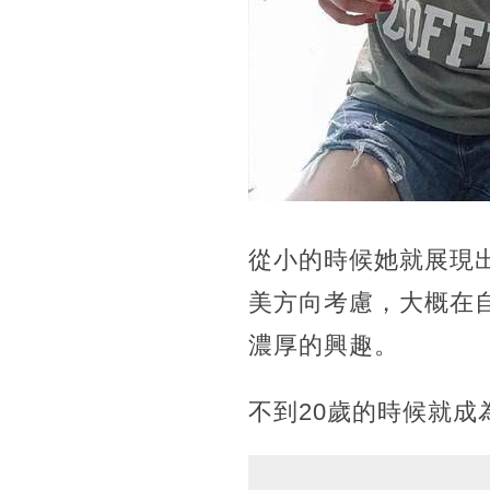
從小的時候她就展現
美方向考慮，大概在
濃厚的興趣。
不到20歲的時候就