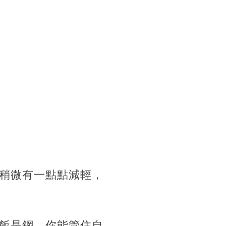
稍微有一點點減輕，
飯是鋼，你能管住自