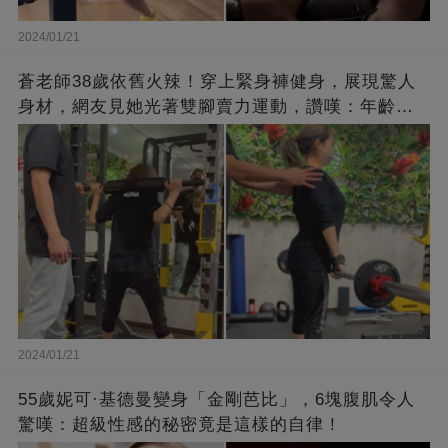
2024/01/21
蒼老師38歲依舊火辣！穿上緊身褲健身，展現驚人
身材，網友見她光著雙腳賣力運動，讚嘆：年齡不
過是個數字！
2024/01/21
55歲妮可·基德曼變身「金剛芭比」，6塊腹肌令人
驚嘆：超級性感的秘密竟是這樣的自律！