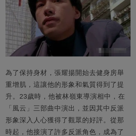
為了保持身材，張耀揚開始去健身房舉
重增肌，這讓他的形象和氣質得到了提
升。23歲時，他被林嶺東導演相中，在
「風云」三部曲中演出，並因其中反派
形象深入人心獲得了觀眾的好評。從那
時起，他接演了許多反派角色，成為了