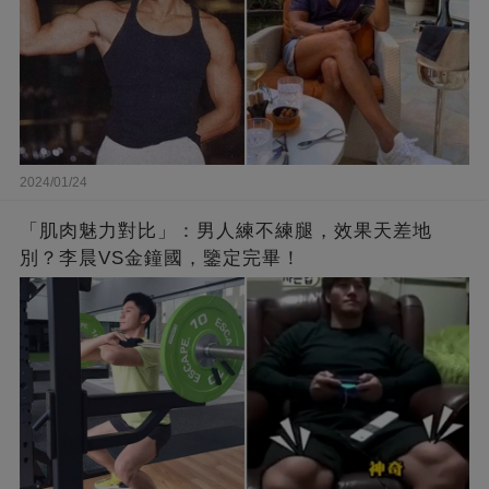
2024/01/24
「肌肉魅力對比」：男人練不練腿，效果天差地
別？李晨VS金鐘國，鑒定完畢！