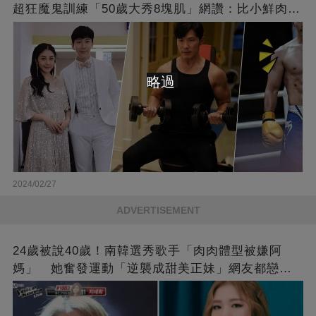
超狂魔鬼訓練「50歲大秀8塊肌」網讚：比小鮮肉猛
❤
略過
2024/02/27
ADVERTISEMENT
24歲被說40歲！南韓選秀歌手「肉肉體型被嫌阿
媽」 她奮發運動「逆襲成甜美正妹」網友都戀愛
了❤