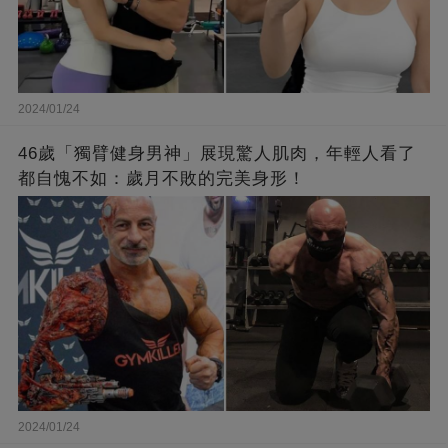
2024/01/24
46歲「獨臂健身男神」展現驚人肌肉，年輕人看了
都自愧不如：歲月不敗的完美身形！
2024/01/24