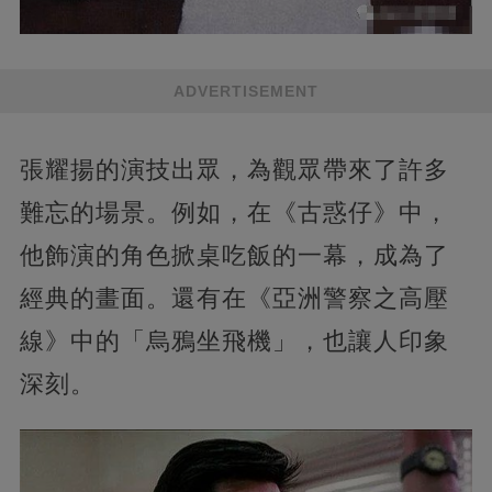
ADVERTISEMENT
張耀揚的演技出眾，為觀眾帶來了許多
難忘的場景。例如，在《古惑仔》中，
他飾演的角色掀桌吃飯的一幕，成為了
經典的畫面。還有在《亞洲警察之高壓
線》中的「烏鴉坐飛機」，也讓人印象
深刻。