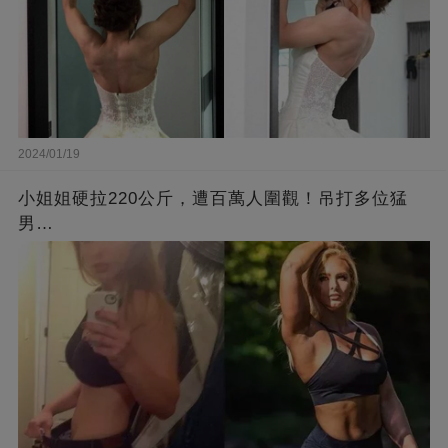
2024/01/19
小姐姐硬拉220公斤，遭百萬人圍觀！吊打多位猛
男…