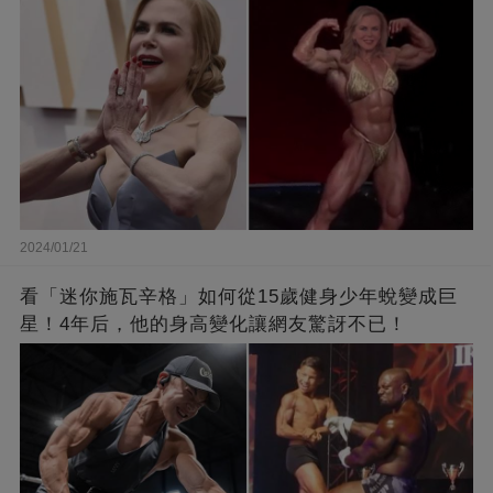
2024/01/21
看「迷你施瓦辛格」如何從15歲健身少年蛻變成巨
星！4年后，他的身高變化讓網友驚訝不已！