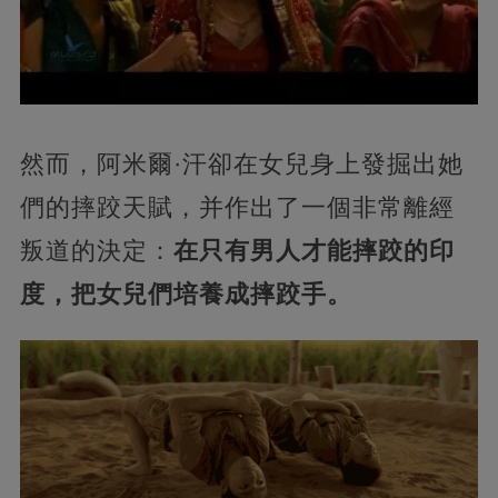
然而，阿米爾·汗卻在女兒身上發掘出她
們的摔跤天賦，并作出了一個非常離經
叛道的決定：
在只有男人才能摔跤的印
度，把女兒們培養成摔跤手。