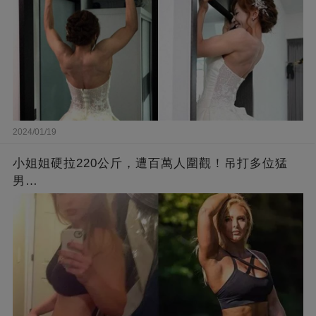
2024/01/19
小姐姐硬拉220公斤，遭百萬人圍觀！吊打多位猛
男…