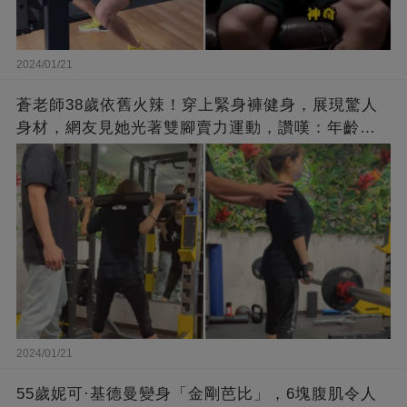
2024/01/21
蒼老師38歲依舊火辣！穿上緊身褲健身，展現驚人
身材，網友見她光著雙腳賣力運動，讚嘆：年齡不
過是個數字！
2024/01/21
55歲妮可·基德曼變身「金剛芭比」，6塊腹肌令人