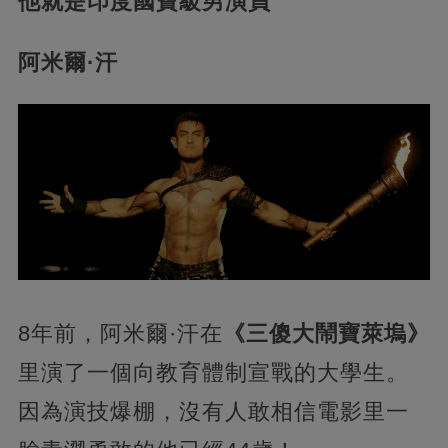
他就是印度國寶級男演員
阿米爾·汗
8年前，阿米爾·汗在
《三傻大鬧寶萊塢》
里演了一個向教育體制宣戰的大學生。
因為演技爆棚，沒有人敢相信電影里一