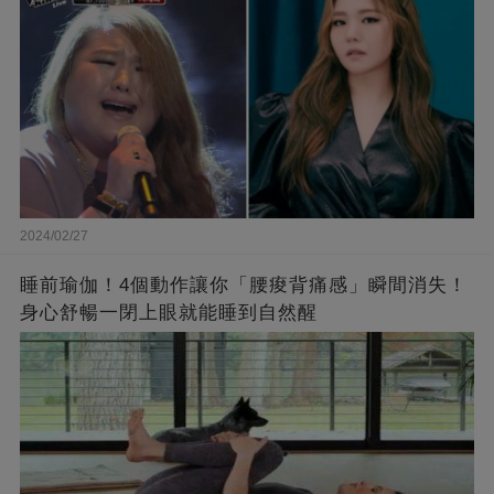
2024/02/27
睡前瑜伽！4個動作讓你「腰痠背痛感」瞬間消失！
身心舒暢一閉上眼就能睡到自然醒