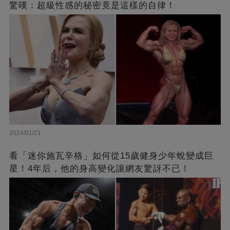
驚嘆：超級性感的秘密竟是這樣的自律！
2024/01/21
看「迷你施瓦辛格」如何從15歲健身少年蛻變成巨
星！4年后，他的身高變化讓網友驚訝不已！