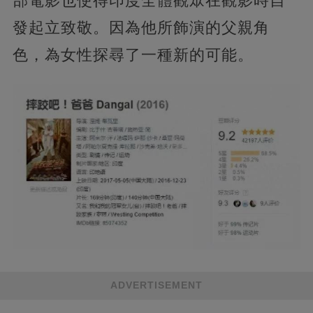
部電影也使得印度全體觀眾在觀影時自
發起立致敬。因為他所飾演的父親角
色，為女性探尋了一種新的可能。
ADVERTISEMENT