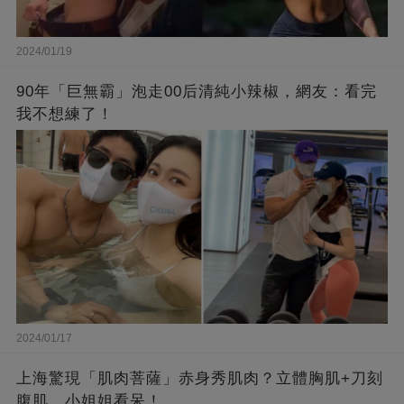
2024/01/19
90年「巨無霸」泡走00后清純小辣椒，網友：看完
我不想練了！
2024/01/17
上海驚現「肌肉菩薩」赤身秀肌肉？立體胸肌+刀刻
腹肌，小姐姐看呆！