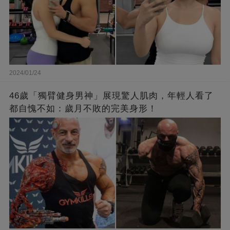
2024/01/24
46歲「獨臂健身男神」展現驚人肌肉，年輕人看了
都自愧不如：歲月不敗的完美身形！