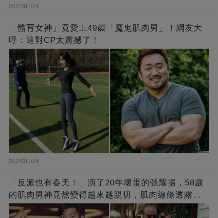
2024/01/24
「體育女神」竟愛上49歲「魔鬼肌肉男」！網友大
呼：這對CP太震撼了！
2024/01/24
「反派也有春天！」演了20年壞蛋的張耀揚，58歲
的肌肉男神竟然變得越來越親切，肌肉線條透露了
他的秘密！