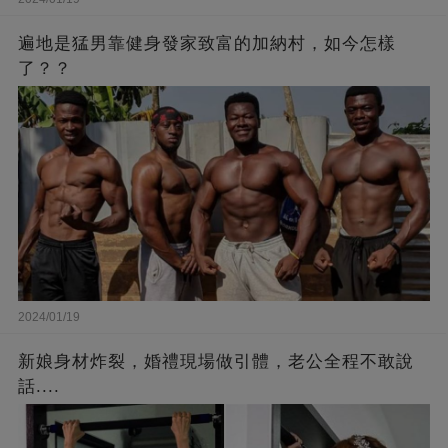
遍地是猛男靠健身發家致富的加納村，如今怎樣
了？？
2024/01/19
新娘身材炸裂，婚禮現場做引體，老公全程不敢說
話....