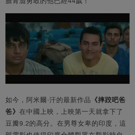
臉青澀勇敢的他已經44歲！
如今，阿米爾·汗的最新作品
《摔跤吧爸
爸》
在中國上映，上映第一天就拿下了
豆瓣9.2的高分。在男尊女卑的印度，這