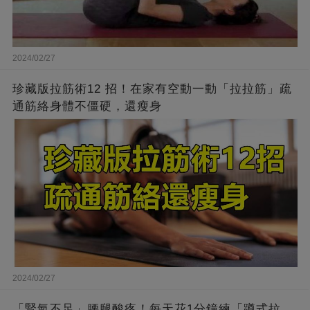
2024/02/27
珍藏版拉筋術12 招！在家有空動一動「拉拉筋」疏
通筋絡身體不僵硬，還瘦身
2024/02/27
「腎氣不足」腰腿酸疼！每天花1分鐘練「蹲式拉