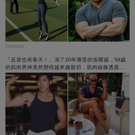
2024/01/24
「反派也有春天！」演了20年壞蛋的張耀揚，58歲
的肌肉男神竟然變得越來越親切，肌肉線條透露了
他的秘密！