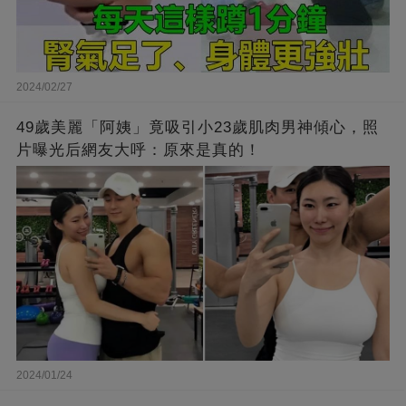
2024/02/27
49歲美麗「阿姨」竟吸引小23歲肌肉男神傾心，照
片曝光后網友大呼：原來是真的！
2024/01/24