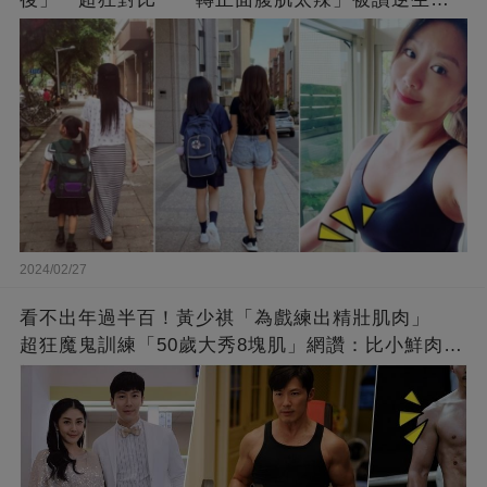
長：媽媽變姊姊❤
2024/02/27
看不出年過半百！黃少祺「為戲練出精壯肌肉」
超狂魔鬼訓練「50歲大秀8塊肌」網讚：比小鮮肉猛
❤