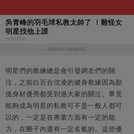
吳青峰的羽毛球私教太帥了 ！難怪女
明星找他上課
2023/06/04
ADVERTISEMENT
明星們的教練總是會引發網友們的關
注，之前白百合沈凌的健身教練因為顏
值身材優秀都受到過大家的關注。畢竟
能夠成為明星的私教可不是一般人都可
以的，一定是在專業方面有一定的能
力，在圈子內還有一定名氣的。這些優