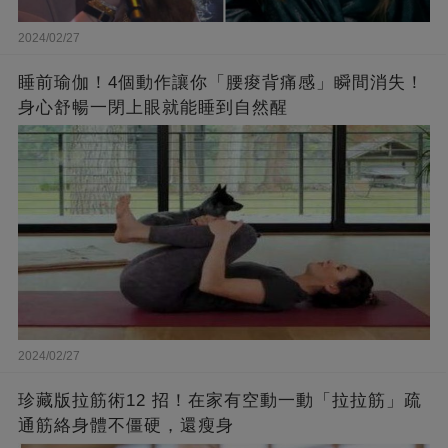
2024/02/27
睡前瑜伽！4個動作讓你「腰痠背痛感」瞬間消失！
身心舒暢一閉上眼就能睡到自然醒
2024/02/27
珍藏版拉筋術12 招！在家有空動一動「拉拉筋」疏
通筋絡身體不僵硬，還瘦身