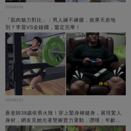
2024/01/24
「肌肉魅力對比」：男人練不練腿，效果天差地
別？李晨VS金鐘國，鑒定完畢！
2024/01/21
蒼老師38歲依舊火辣！穿上緊身褲健身，展現驚人
身材，網友見她光著雙腳賣力運動，讚嘆：年齡不
過是個數字！