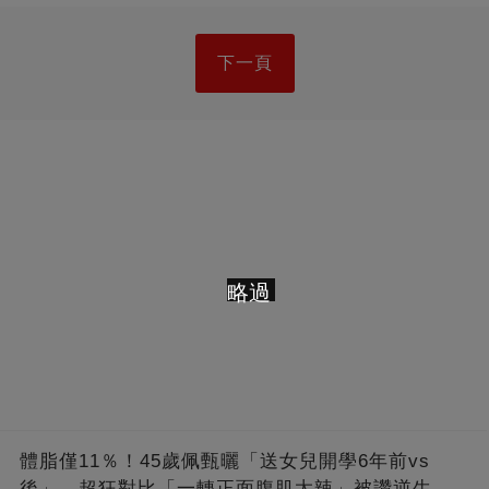
下一頁
略過
體脂僅11％！45歲佩甄曬「送女兒開學6年前vs
後」 超狂對比「一轉正面腹肌太辣」被讚逆生