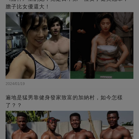
膽子比女優還大！
2024/01/19
遍地是猛男靠健身發家致富的加納村，如今怎樣
了？？