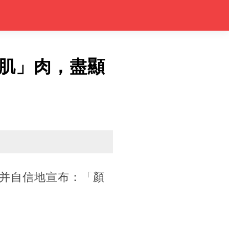
肌」肉，盡顯
并自信地宣布：「顏