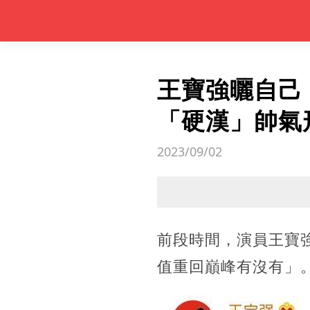
王寶強曬自己
「硬漢」帥氣
2023/09/02
前段時間，演員王寶
值重回巔峰有沒有」