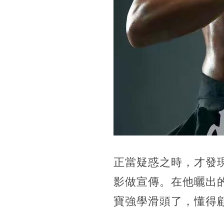
正當疑惑之時，才發
影做宣傳。在他曬出
寶強學滑頭了，懂得