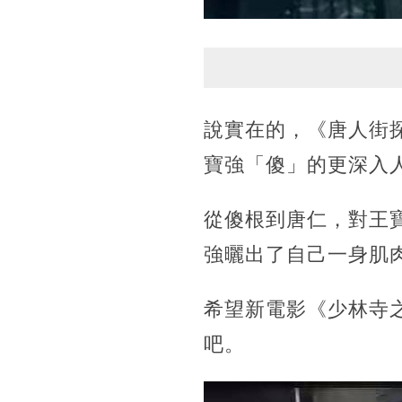
說實在的，《唐人街
寶強「傻」的更深入
從傻根到唐仁，對王
強曬出了自己一身肌
希望新電影《少林寺
吧。