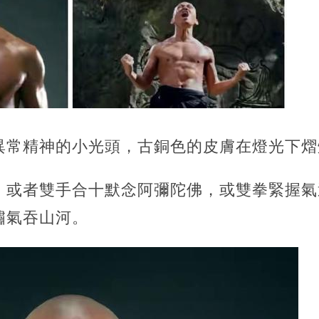
異常精神的小光頭，古銅色的皮膚在燈光下熠
，或者雙手合十默念阿彌陀佛，或雙拳緊握氣
嘯氣吞山河。