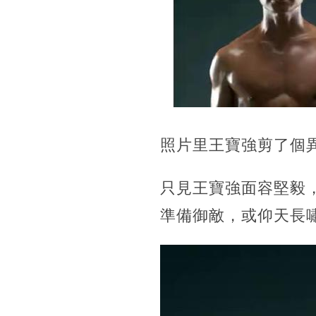
照片里王寶強剪了個
只見王寶強面容堅毅
準備御敵，或仰天長