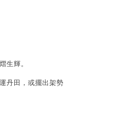
熠生輝。
運丹田，或擺出架勢