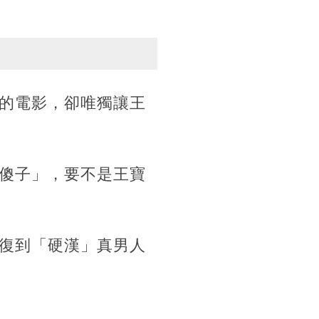
的電影，卻唯獨讓王
傻子」，要不是王寶
復到「硬漢」真男人