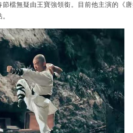
春節檔無疑由王寶強領銜。目前他主演的《唐
點。