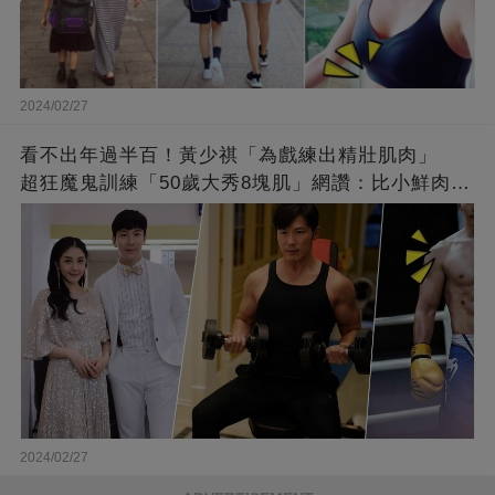
2024/02/27
看不出年過半百！黃少祺「為戲練出精壯肌肉」
超狂魔鬼訓練「50歲大秀8塊肌」網讚：比小鮮肉猛
❤
2024/02/27