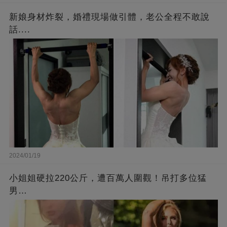
新娘身材炸裂，婚禮現場做引體，老公全程不敢說
話....
2024/01/19
小姐姐硬拉220公斤，遭百萬人圍觀！吊打多位猛
男…