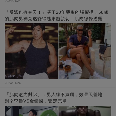
2024/01/24
「反派也有春天！」演了20年壞蛋的張耀揚，58歲
的肌肉男神竟然變得越來越親切，肌肉線條透露了
他的秘密！
2024/01/24
「肌肉魅力對比」：男人練不練腿，效果天差地
別？李晨VS金鐘國，鑒定完畢！