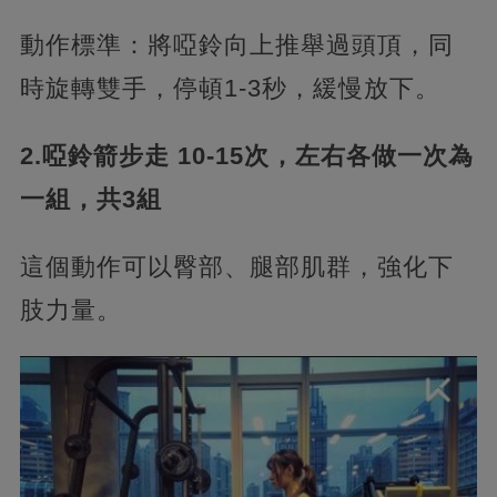
動作標準：將啞鈴向上推舉過頭頂，同
時旋轉雙手，停頓1-3秒，緩慢放下。
2.啞鈴箭步走 10-15次，左右各做一次為
一組，共3組
這個動作可以臀部、腿部肌群，強化下
肢力量。