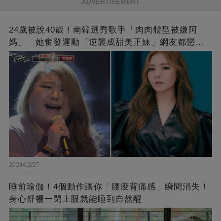
ADVERTISEMENT
24歲被說40歲！南韓選秀歌手「肉肉體型被嫌阿
媽」 她奮發運動「逆襲成甜美正妹」網友都戀愛
了❤
2024/02/27
睡前瑜伽！4個動作讓你「腰痠背痛感」瞬間消失！
身心舒暢一閉上眼就能睡到自然醒