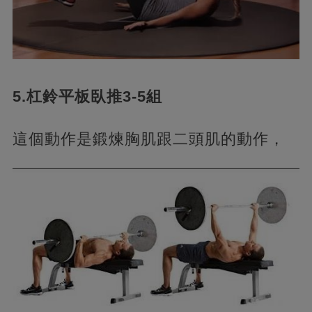
5.杠鈴平板臥推3-5組
這個動作是鍛煉胸肌跟二頭肌的動作，