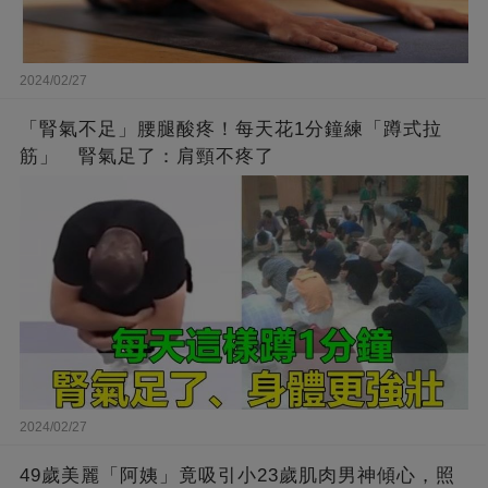
2024/02/27
「腎氣不足」腰腿酸疼！每天花1分鐘練「蹲式拉
筋」 腎氣足了：肩頸不疼了
2024/02/27
49歲美麗「阿姨」竟吸引小23歲肌肉男神傾心，照