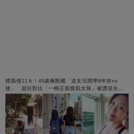
體脂僅11％！45歲佩甄曬「送女兒開學6年前vs
後」 超狂對比「一轉正面腹肌太辣」被讚逆生
長：媽媽變姊姊❤