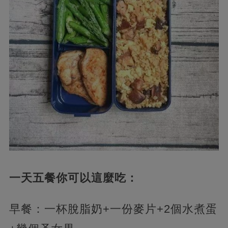
一天五餐你可以這麼吃：
早餐：一杯脫脂奶+一份麥片+2個水煮蛋