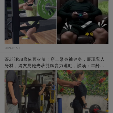
2024/01/21
蒼老師38歲依舊火辣！穿上緊身褲健身，展現驚人
身材，網友見她光著雙腳賣力運動，讚嘆：年齡不
過是個數字！