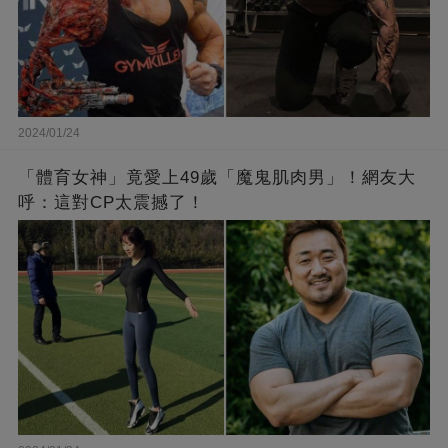
2024/01/24
「體育女神」竟愛上49歲「魔鬼肌肉男」！網友大
呼：這對CP太震撼了！