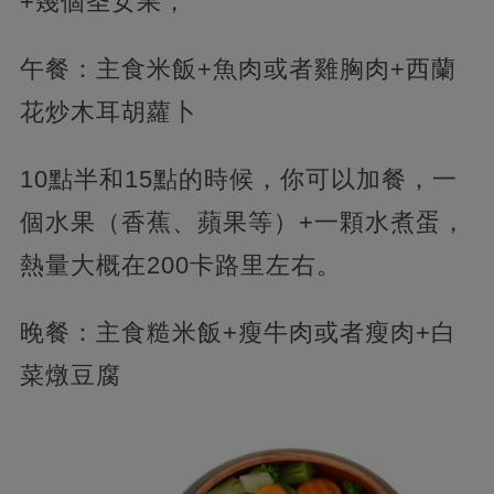
+幾個圣女果，
午餐：主食米飯+魚肉或者雞胸肉+西蘭
花炒木耳胡蘿卜
10點半和15點的時候，你可以加餐，一
個水果（香蕉、蘋果等）+一顆水煮蛋，
熱量大概在200卡路里左右。
晚餐：主食糙米飯+瘦牛肉或者瘦肉+白
菜燉豆腐