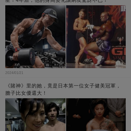
星！4年后，他的身高變化讓網友驚訝不已！
2024/01/21
《賭神》里的她，竟是日本第一位女子健美冠軍，
膽子比女優還大！