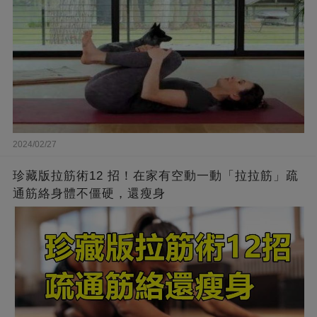
2024/02/27
珍藏版拉筋術12 招！在家有空動一動「拉拉筋」疏
通筋絡身體不僵硬，還瘦身