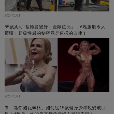
2024/01/21
55歲妮可·基德曼變身「金剛芭比」，6塊腹肌令人
驚嘆：超級性感的秘密竟是這樣的自律！
2024/01/21
看「迷你施瓦辛格」如何從15歲健身少年蛻變成巨