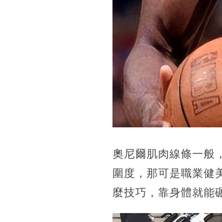
奧尼爾肌肉線條一般，
圍度，那可是職業健
麼技巧，靠身體就能