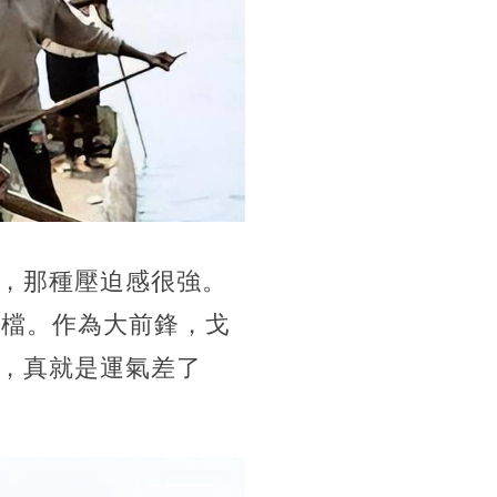
，那種壓迫感很強。
一檔。作為大前鋒，戈
，真就是運氣差了