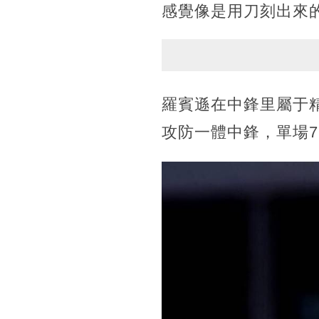
感覺像是用刀刻出來
羅賓遜在中鋒里屬于
攻防一體中鋒，單場7