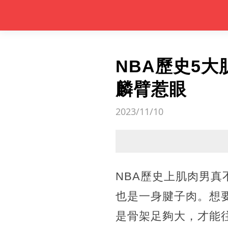
NBA歷史5
麟臂惹眼
2023/11/10
NBA歷史上肌肉男
也是一身腱子肉。想
是骨架足夠大，才能