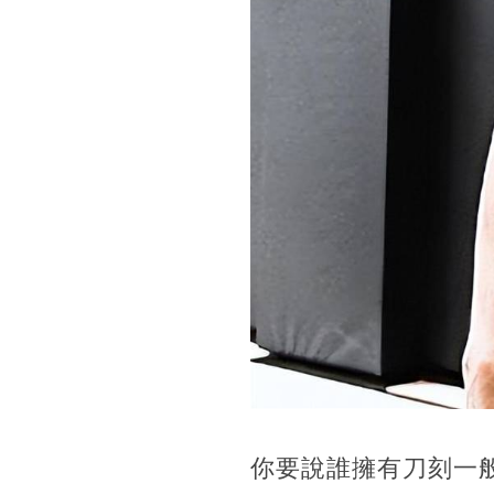
你要說誰擁有刀刻一