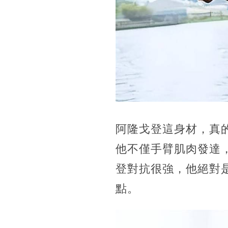
阿隆戈登這身材，真
他不僅手臂肌肉發達
登對抗很強，他絕對
點。