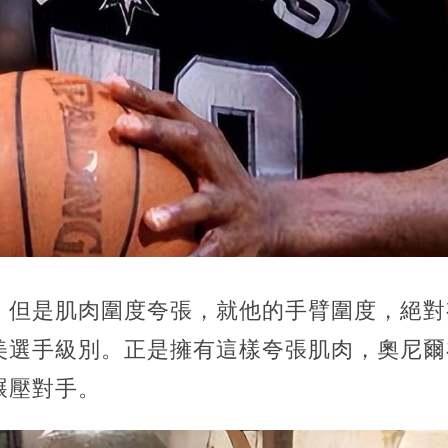
但是肌肉圍度夸張，就他的手臂圍度，絕對有4
美選手級別。正是擁有這樣夸張肌肉，奧尼爾
碾壓對手。