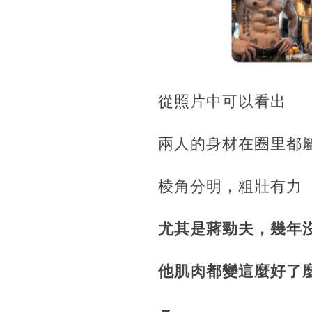
從照片中可以看出
兩人的身材在圈里都
棱角分明，粗壯有力
尤其是蔣勁夫，幾年
他肌肉都變這麼好了