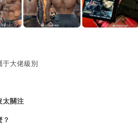
屬于大佬級別
沒太關注
麼？