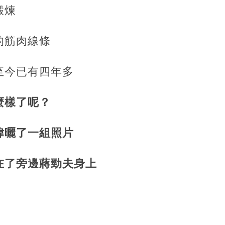
鍛煉
的筋肉線條
至今已有四年多
麼樣了呢？
瑋曬了一組照片
在了旁邊蔣勁夫身上