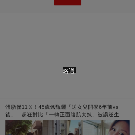
略過
體脂僅11％！45歲佩甄曬「送女兒開學6年前vs
後」 超狂對比「一轉正面腹肌太辣」被讚逆生
長：媽媽變姊姊❤