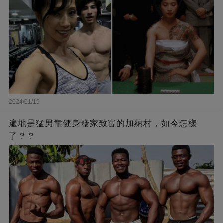
2024/01/19
遍地是猛男靠健身發家致富的加納村，如今怎樣
了？？