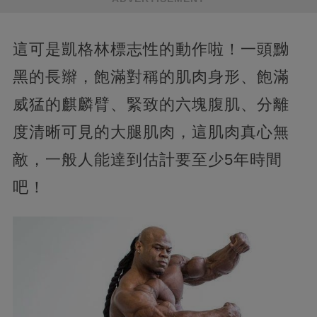
這可是凱格林標志性的動作啦！一頭黝
黑的長辮，飽滿對稱的肌肉身形、飽滿
威猛的麒麟臂、緊致的六塊腹肌、分離
度清晰可見的大腿肌肉，這肌肉真心無
敵，一般人能達到估計要至少5年時間
吧！