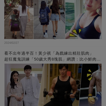
2024/02/27
看不出年過半百！黃少祺「為戲練出精壯肌肉」
超狂魔鬼訓練「50歲大秀8塊肌」網讚：比小鮮肉猛
❤