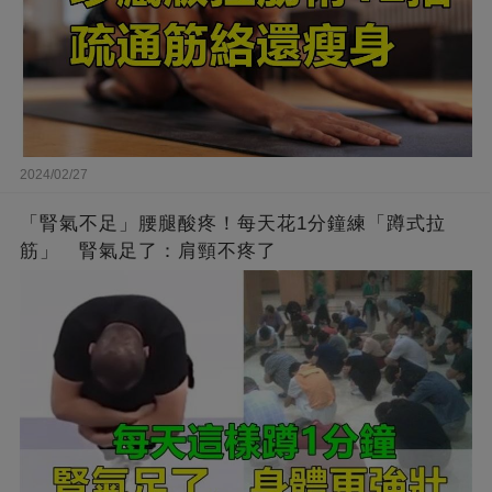
2024/02/27
「腎氣不足」腰腿酸疼！每天花1分鐘練「蹲式拉
筋」 腎氣足了：肩頸不疼了