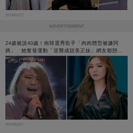
2024/02/27
ADVERTISEMENT
24歲被說40歲！南韓選秀歌手「肉肉體型被嫌阿
媽」 她奮發運動「逆襲成甜美正妹」網友都戀愛
了❤
2024/02/27