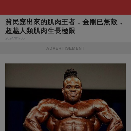
貧民窟出來的肌肉王者，金剛已無敵，
超越人類肌肉生長極限
2024/01/05
ADVERTISEMENT