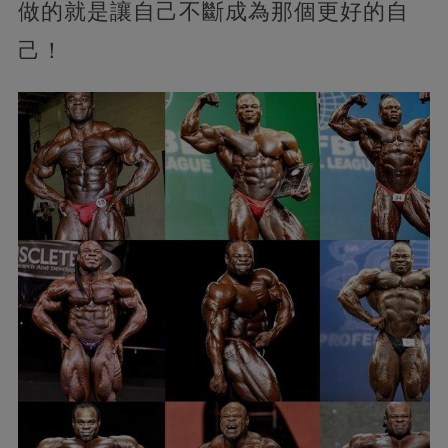
做的就是讓自己不斷成為那個更好的自
己！