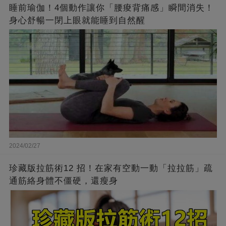
睡前瑜伽！4個動作讓你「腰痠背痛感」瞬間消失！
身心舒暢一閉上眼就能睡到自然醒
2024/02/27
珍藏版拉筋術12 招！在家有空動一動「拉拉筋」疏
通筋絡身體不僵硬，還瘦身