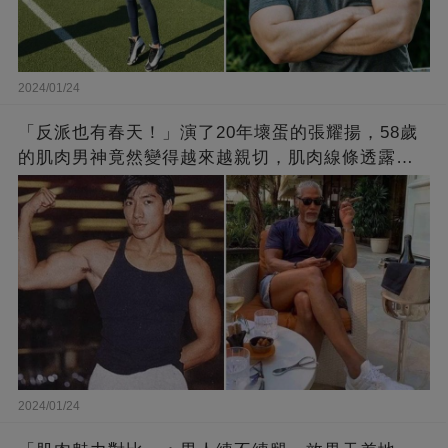
2024/01/24
「反派也有春天！」演了20年壞蛋的張耀揚，58歲
的肌肉男神竟然變得越來越親切，肌肉線條透露了
他的秘密！
2024/01/24