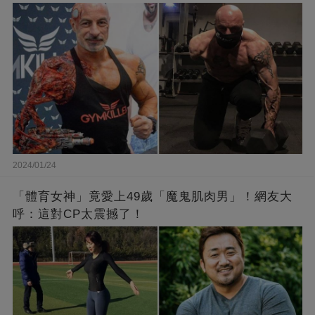
2024/01/24
「體育女神」竟愛上49歲「魔鬼肌肉男」！網友大
呼：這對CP太震撼了！