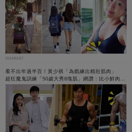
2024/02/27
看不出年過半百！黃少祺「為戲練出精壯肌肉」
超狂魔鬼訓練「50歲大秀8塊肌」網讚：比小鮮肉猛
❤