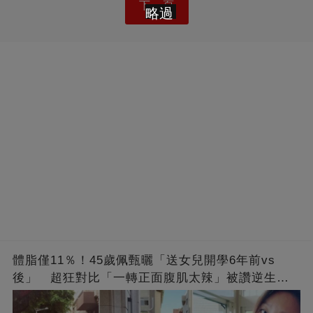
下一頁
略過
體脂僅11％！45歲佩甄曬「送女兒開學6年前vs
後」 超狂對比「一轉正面腹肌太辣」被讚逆生
長：媽媽變姊姊❤