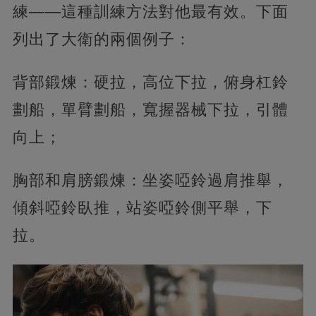
練——這種訓練方法對他最有效。下面
列出了大衛的兩個例子：
背部鍛煉：硬拉，高位下拉，俯身杠鈴
劃船，單臂劃船，寬握器械下拉，引體
向上；
胸部和肩膀鍛煉：坐姿啞鈴過肩推舉，
傾斜啞鈴臥推，站姿啞鈴側平舉，下
拉。