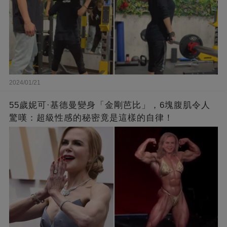
2024/01/21
55歲妮可·基德曼變身「金剛芭比」，6塊腹肌令人
驚嘆：超級性感的秘密竟是這樣的自律！