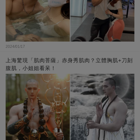
2024/01/17
上海驚現「肌肉菩薩」赤身秀肌肉？立體胸肌+刀刻
腹肌，小姐姐看呆！