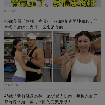
2024/02/27
49歲美麗「阿姨」竟吸引小23歲肌肉男神傾心，照
片曝光后網友大呼：原來是真的！
2024/01/24
46歲「獨臂健身男神」展現驚人肌肉，年輕人看了
都自愧不如：歲月不敗的完美身形！