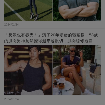
2024/01/24
「反派也有春天！」演了20年壞蛋的張耀揚，58歲
的肌肉男神竟然變得越來越親切，肌肉線條透露了
他的秘密！
2024/01/24