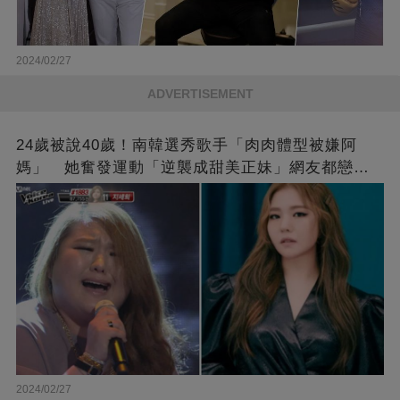
2024/02/27
ADVERTISEMENT
24歲被說40歲！南韓選秀歌手「肉肉體型被嫌阿
媽」 她奮發運動「逆襲成甜美正妹」網友都戀愛
了❤
2024/02/27