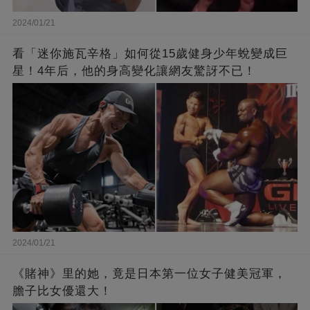
2024/01/21
看「迷你施瓦辛格」如何從15歲健身少年蛻變成巨
星！4年后，他的身高變化讓網友驚訝不已！
2024/01/21
《賭神》里的她，竟是日本第一位女子健美冠軍，
膽子比女優還大！