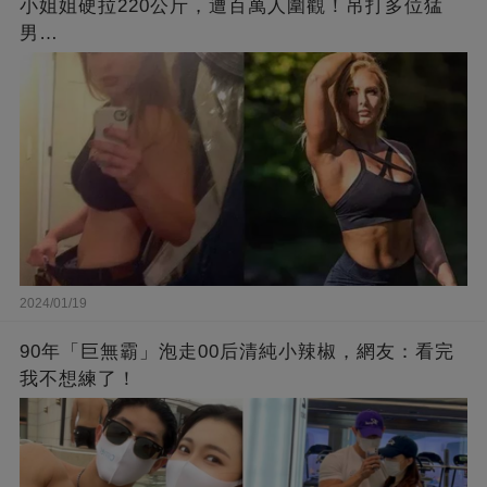
小姐姐硬拉220公斤，遭百萬人圍觀！吊打多位猛
男…
2024/01/19
90年「巨無霸」泡走00后清純小辣椒，網友：看完
我不想練了！