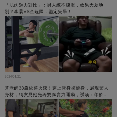
「肌肉魅力對比」：男人練不練腿，效果天差地
別？李晨VS金鐘國，鑒定完畢！
2024/01/21
蒼老師38歲依舊火辣！穿上緊身褲健身，展現驚人
身材，網友見她光著雙腳賣力運動，讚嘆：年齡不
過是個數字！