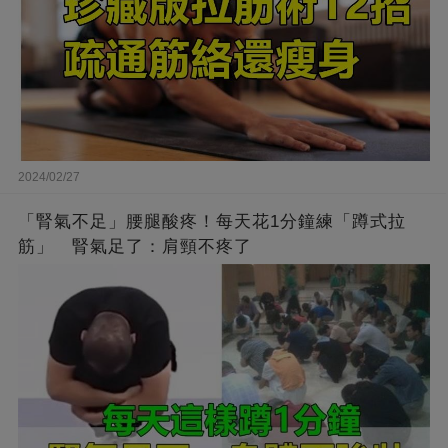
2024/02/27
「腎氣不足」腰腿酸疼！每天花1分鐘練「蹲式拉
筋」 腎氣足了：肩頸不疼了