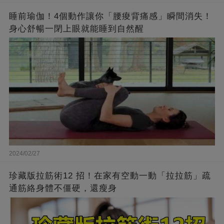
睡前瑜伽！4個動作讓你「腰痠背痛感」瞬間消失！
身心舒暢一閉上眼就能睡到自然醒
2024/02/27
珍藏版拉筋術12 招！在家有空動一動「拉拉筋」疏
通筋絡身體不僵硬，還瘦身