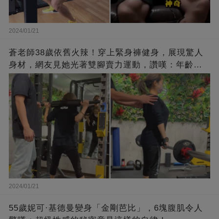
2024/01/21
蒼老師38歲依舊火辣！穿上緊身褲健身，展現驚人
身材，網友見她光著雙腳賣力運動，讚嘆：年齡不
過是個數字！
2024/01/21
55歲妮可·基德曼變身「金剛芭比」，6塊腹肌令人