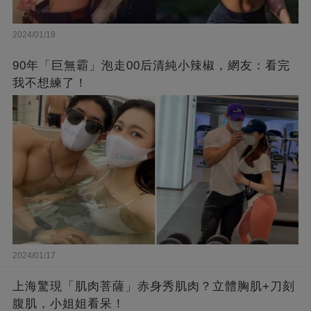
2024/01/19
90年「巨無霸」泡走00后清純小辣椒，網友：看完
我不想練了！
2024/01/17
上海驚現「肌肉菩薩」赤身秀肌肉？立體胸肌+刀刻
腹肌，小姐姐看呆！