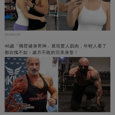
2024/01/24
46歲「獨臂健身男神」展現驚人肌肉，年輕人看了
都自愧不如：歲月不敗的完美身形！