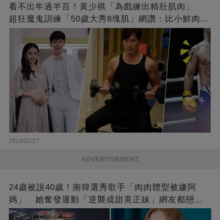
看不出年過半百！黃少祺「為戲練出精壯肌肉」
超狂魔鬼訓練「50歲大秀8塊肌」網讚：比小鮮肉猛
❤
2024/02/27
ADVERTISEMENT
24歲被說40歲！南韓選秀歌手「肉肉體型被嫌阿
媽」 她奮發運動「逆襲成甜美正妹」網友都戀愛
了❤