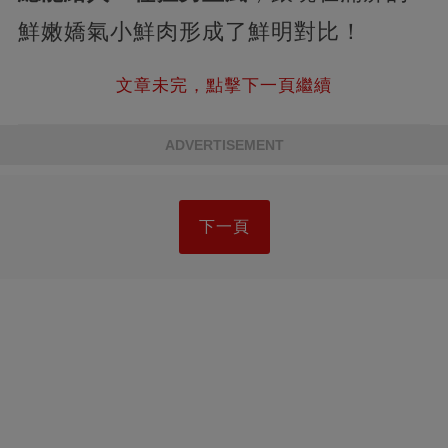
鮮嫩嬌氣小鮮肉形成了鮮明對比！
文章未完，點擊下一頁繼續
ADVERTISEMENT
下一頁