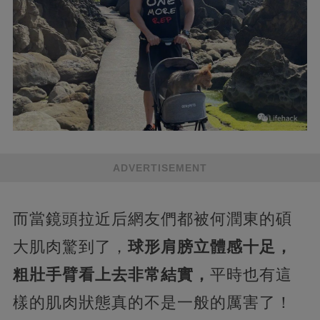
ADVERTISEMENT
而當鏡頭拉近后網友們都被何潤東的碩
大肌肉驚到了，
球形肩膀立體感十足，
粗壯手臂看上去非常結實，
平時也有這
樣的肌肉狀態真的不是一般的厲害了！