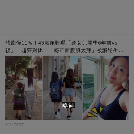
體脂僅11％！45歲佩甄曬「送女兒開學6年前vs
後」 超狂對比「一轉正面腹肌太辣」被讚逆生
長：媽媽變姊姊❤
略過
2024/02/27