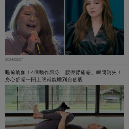
2024/02/27
睡前瑜伽！4個動作讓你「腰痠背痛感」瞬間消失！
身心舒暢一閉上眼就能睡到自然醒