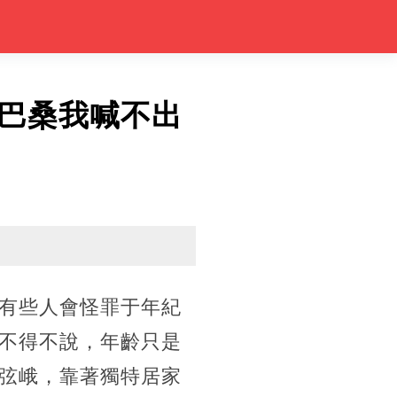
巴桑我喊不出
有些人會怪罪于年紀
不得不說，年齡只是
弦峨，靠著獨特居家