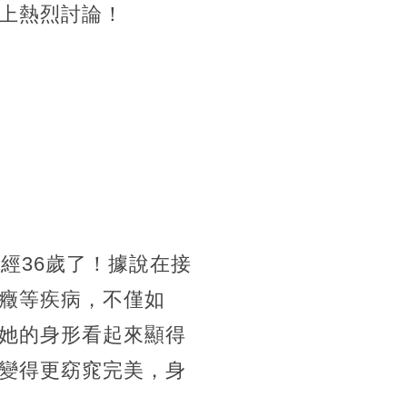
上熱烈討論！
經36歲了！據說在接
癥等疾病，不僅如
她的身形看起來顯得
變得更窈窕完美，身