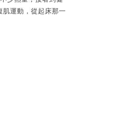
鐘腹肌運動，從起床那一