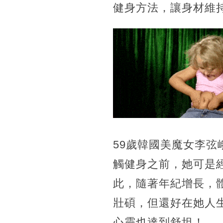
健身方法，讓身材維
59歲韓國美魔女李弦
觸健身之前，她可是
此，隨著年紀增長，
壯碩，但還好在她人
心靈也達到舒坦！