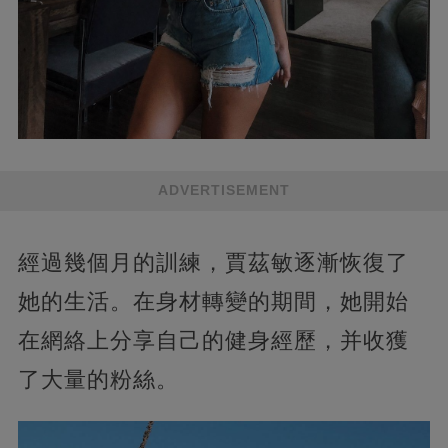
ADVERTISEMENT
經過幾個月的訓練，賈茲敏逐漸恢復了
她的生活。在身材轉變的期間，她開始
在網絡上分享自己的健身經歷，并收獲
了大量的粉絲。