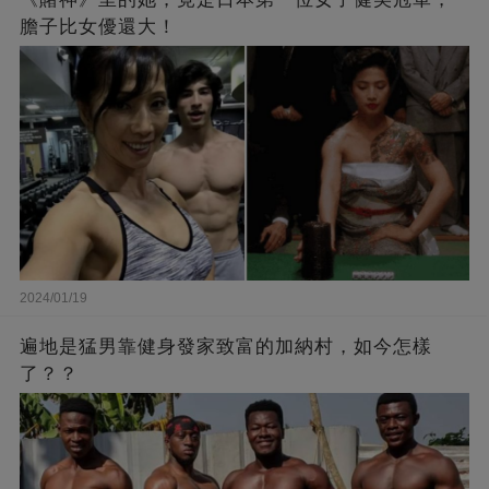
膽子比女優還大！
2024/01/19
遍地是猛男靠健身發家致富的加納村，如今怎樣
了？？