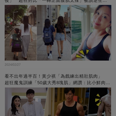
後」 超狂對比「一轉正面腹肌太辣」被讚逆生
長：媽媽變姊姊❤
2024/02/27
看不出年過半百！黃少祺「為戲練出精壯肌肉」
超狂魔鬼訓練「50歲大秀8塊肌」網讚：比小鮮肉猛
❤