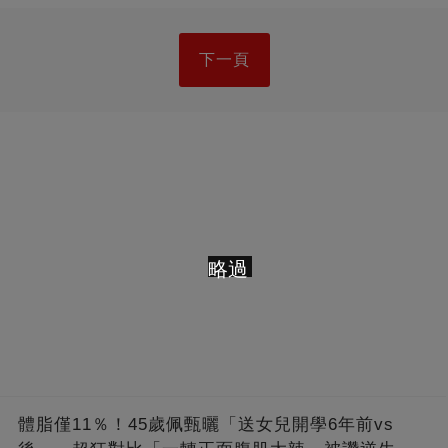
下一頁
略過
體脂僅11％！45歲佩甄曬「送女兒開學6年前vs