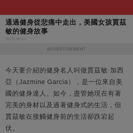
通過健身從悲痛中走出，美國女孩賈茲
敏的健身故事
2023/10/12
ADVERTISEMENT
今天要介紹的健身名人叫做賈茲敏·加西
亞（Jazmine Garcia），是一位來自美
國的健身達人。如今，盡管她現在有著
完美的身材以及過著健身式的生活，但
賈茲敏在接觸健身前的生活卻跌宕起
伏。