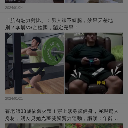
2024/01/24
「肌肉魅力對比」：男人練不練腿，效果天差地
別？李晨VS金鐘國，鑒定完畢！
2024/01/21
蒼老師38歲依舊火辣！穿上緊身褲健身，展現驚人
身材，網友見她光著雙腳賣力運動，讚嘆：年齡不
過是個數字！