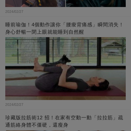
2024/02/27
睡前瑜伽！4個動作讓你「腰痠背痛感」瞬間消失！
身心舒暢一閉上眼就能睡到自然醒
2024/02/27
珍藏版拉筋術12 招！在家有空動一動「拉拉筋」疏
通筋絡身體不僵硬，還瘦身