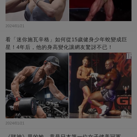
2024/01/21
看「迷你施瓦辛格」如何從15歲健身少年蛻變成巨
星！4年后，他的身高變化讓網友驚訝不已！
2024/01/21
《賭神》里的她，竟是日本第一位女子健美冠軍，