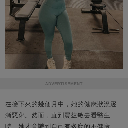
ADVERTISEMENT
在接下來的幾個月中，她的健康狀況逐
漸惡化。然而，直到賈茲敏去看醫生
時，她才意識到自己有多麼的不健康。