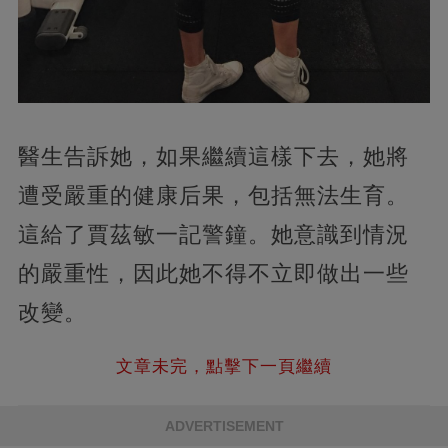
醫生告訴她，如果繼續這樣下去，她將
遭受嚴重的健康后果，包括無法生育。
這給了賈茲敏一記警鐘。她意識到情況
的嚴重性，因此她不得不立即做出一些
改變。
文章未完，點擊下一頁繼續
ADVERTISEMENT