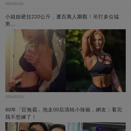
2024/01/19
小姐姐硬拉220公斤，遭百萬人圍觀！吊打多位猛
男…
2024/01/19
90年「巨無霸」泡走00后清純小辣椒，網友：看完
我不想練了！