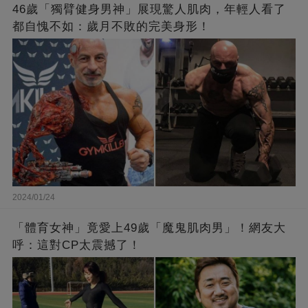
46歲「獨臂健身男神」展現驚人肌肉，年輕人看了
都自愧不如：歲月不敗的完美身形！
2024/01/24
「體育女神」竟愛上49歲「魔鬼肌肉男」！網友大
呼：這對CP太震撼了！