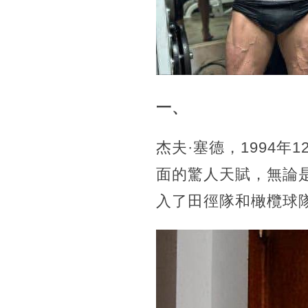
一、
杰夫·塞德，1994
面的驚人天賦，無論
入了田徑隊和橄欖球