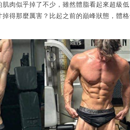
的肌肉似乎掉了不少，雖然體脂看起來超級低
寸掉得那麼厲害？比起之前的巔峰狀態，體格