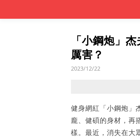
「小鋼炮」杰
厲害？
2023/12/22
健身網紅「小鋼炮」
龐、健碩的身材，再
樣。最近，消失在大