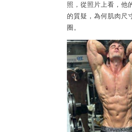
照，從照片上看，他
的質疑，為何肌肉尺
圈。