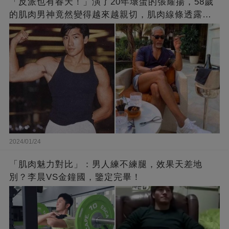
「反派也有春天！」演了20年壞蛋的張耀揚，58歲
的肌肉男神竟然變得越來越親切，肌肉線條透露了
他的秘密！
2024/01/24
「肌肉魅力對比」：男人練不練腿，效果天差地
別？李晨VS金鐘國，鑒定完畢！