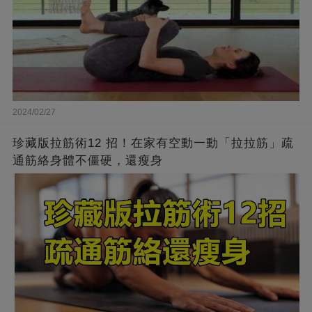
2024/02/27
珍藏版拉筋術12 招！在家有空動一動「拉拉筋」疏
通筋絡身體不僵硬，還瘦身