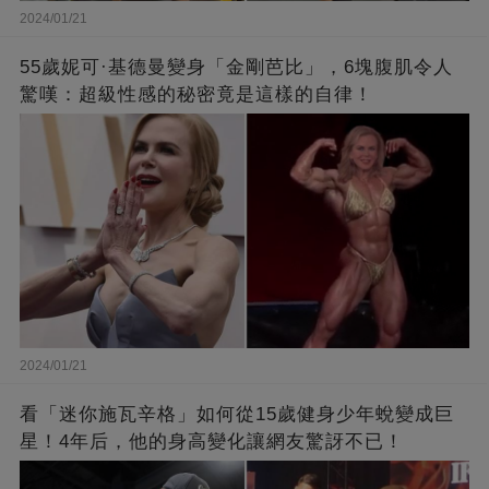
2024/01/21
55歲妮可·基德曼變身「金剛芭比」，6塊腹肌令人
驚嘆：超級性感的秘密竟是這樣的自律！
2024/01/21
看「迷你施瓦辛格」如何從15歲健身少年蛻變成巨
星！4年后，他的身高變化讓網友驚訝不已！