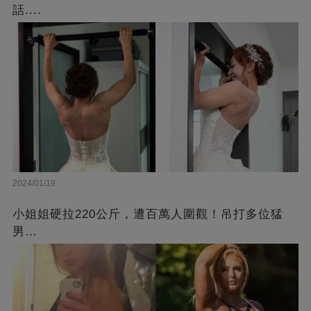
話....
2024/01/19
小姐姐硬拉220公斤，遭百萬人圍觀！吊打多位猛
男…