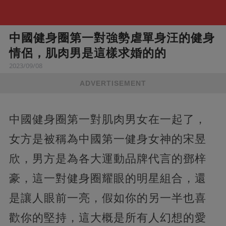
中國健身圈第一對強勢虐單身汪的健身
情侶，肌肉男是這樣求婚的的
2023/09/08
ADVERTISEMENT
中國健身圈第一對肌肉男女在一起了，
女方是被稱為中國第一健身女神的宋昱
欣，男方是為各大運動品牌代言的鄧梓
豪，這一對健身圈耀眼的明星組合，還
是讓人眼前一亮，假如你的另一半也喜
歡你的堅持，這大概是所有人幻想的愛