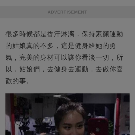
ADVERTISEMENT
很多時候都是香汗淋漓，保持素顏運動
的姑娘真的不多，這是健身給她的勇
氣，完美的身材可以讓你看淡一切，所
以，姑娘們，去健身去運動，去做你喜
歡的事。