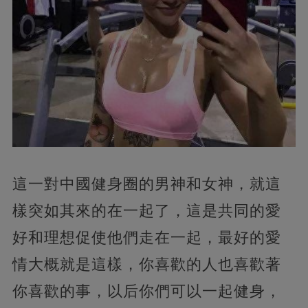
這一對中國健身圈的男神和女神，就這
樣突如其來的在一起了，這是共同的愛
好和理想促使他們走在一起，最好的愛
情大概就是這樣，你喜歡的人也喜歡著
你喜歡的事，以后你們可以一起健身，