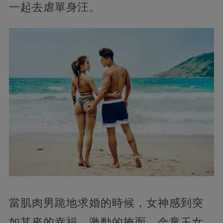
一起去虐單身汪。
當肌肉男跪地求婚的時候，女神感到突
如其來的幸福，激動的掩面。金童玉女