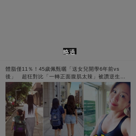
略過
體脂僅11％！45歲佩甄曬「送女兒開學6年前vs
後」 超狂對比「一轉正面腹肌太辣」被讚逆生
長：媽媽變姊姊❤