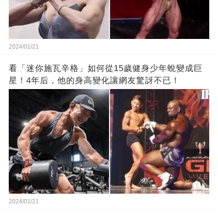
2024/01/21
看「迷你施瓦辛格」如何從15歲健身少年蛻變成巨
星！4年后，他的身高變化讓網友驚訝不已！
2024/01/21