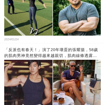
2024/01/24
「反派也有春天！」演了20年壞蛋的張耀揚，58歲
的肌肉男神竟然變得越來越親切，肌肉線條透露了
他的秘密！