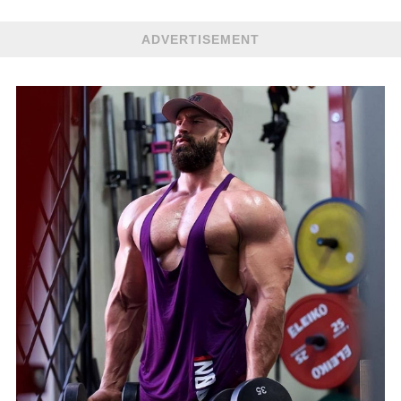
ADVERTISEMENT