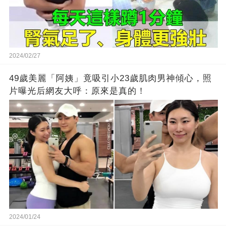
2024/02/27
49歲美麗「阿姨」竟吸引小23歲肌肉男神傾心，照
片曝光后網友大呼：原來是真的！
2024/01/24