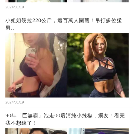
2024/01/19
小姐姐硬拉220公斤，遭百萬人圍觀！吊打多位猛
男…
2024/01/19
90年「巨無霸」泡走00后清純小辣椒，網友：看完
我不想練了！