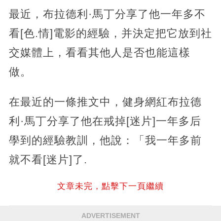
最近，布拉德利·馬丁分享了他一年多不
看[色.情]電影的經驗，并決定把它放到社
交媒體上，看看其他人是否也能這樣
做。
在最近的一條推文中，健身網紅布拉德
利·馬丁分享了他在戒掉[迷片]一年多后
學到的經驗教訓，他說：「我一年多前
就不看[迷片]了.
文章未完，點擊下一頁繼續
ADVERTISEMENT