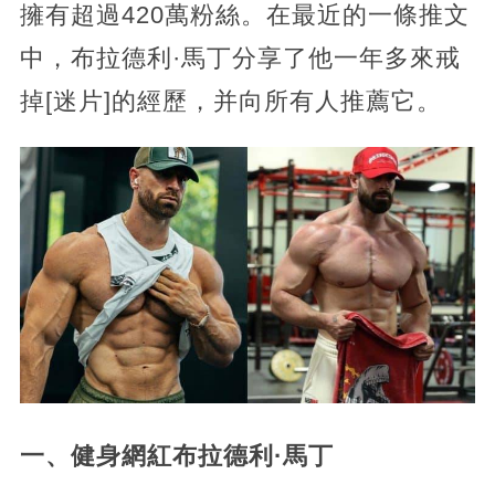
擁有超過420萬粉絲。在最近的一條推文
中，布拉德利·馬丁分享了他一年多來戒
掉[迷片]的經歷，并向所有人推薦它。
一、健身網紅布拉德利·馬丁