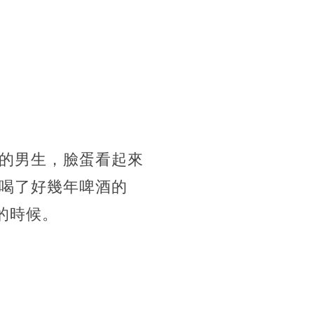
的男生，臉蛋看起來
喝了好幾年啤酒的
的時候。