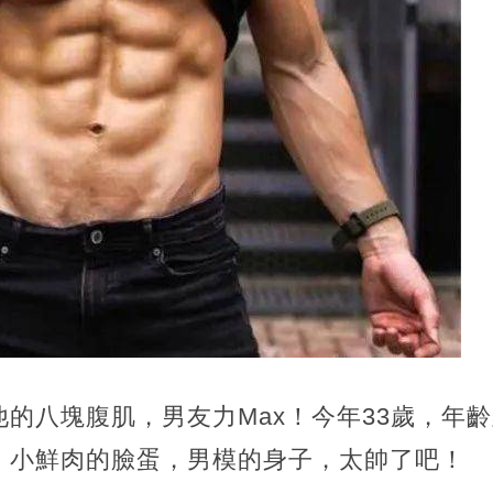
的八塊腹肌，男友力Max！今年33歲，年
，小鮮肉的臉蛋，男模的身子，太帥了吧！