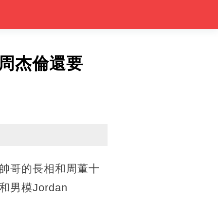
周杰倫還要
帥哥的長相和周董十
模Jordan