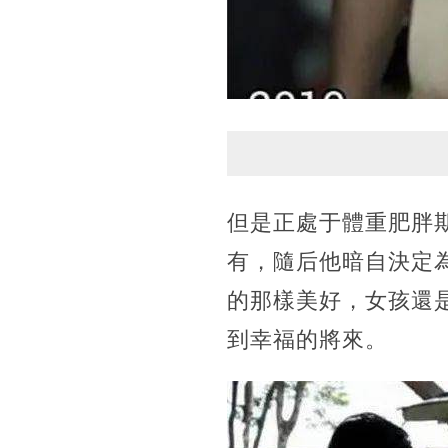
但是正處于體重肥胖
有，隨后他暗自決定
的那樣美好，女孩還
到幸福的將來。