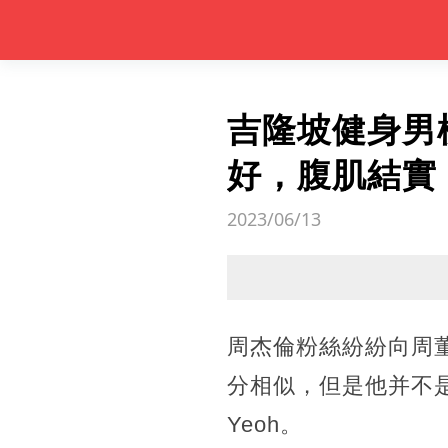
吉隆坡健身男
好，腹肌結實
2023/06/13
周杰倫粉絲紛紛向周
分相似，但是他并不是
Yeoh。