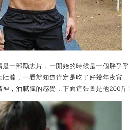
謂是一部勵志片，一開始的時候是一個胖乎乎
大肚腩，一看就知道肯定是吃了好幾年夜宵，
精神，油膩膩的感覺，下面這張圖是他200斤