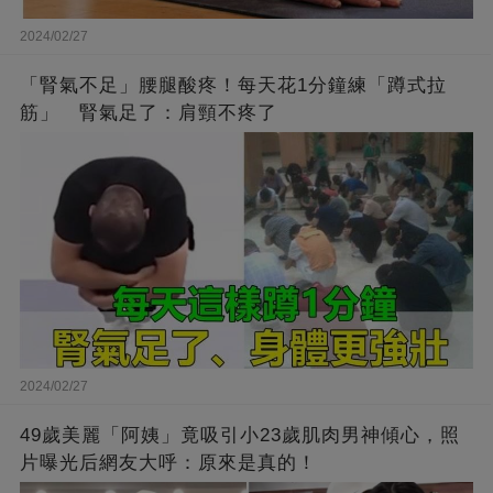
2024/02/27
「腎氣不足」腰腿酸疼！每天花1分鐘練「蹲式拉
筋」 腎氣足了：肩頸不疼了
2024/02/27
49歲美麗「阿姨」竟吸引小23歲肌肉男神傾心，照
片曝光后網友大呼：原來是真的！