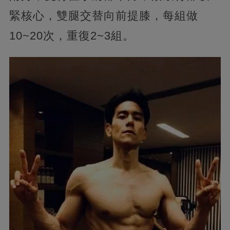
緊核心，雙腿交替向前提膝，每組做
10~20次，重復2~3組。