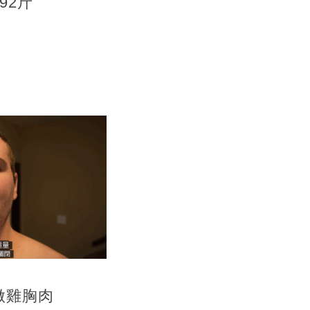
92斤
做雞胸肉