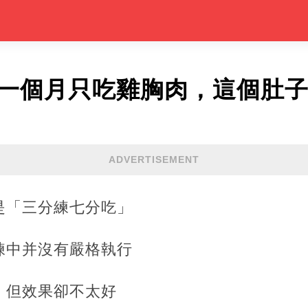
戰一個月只吃雞胸肉，這個肚
ADVERTISEMENT
是「三分練七分吃」
練中并沒有嚴格執行
，但效果卻不太好