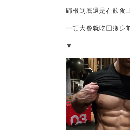
歸根到底還是在飲食
一頓大餐就吃回瘦身
▼