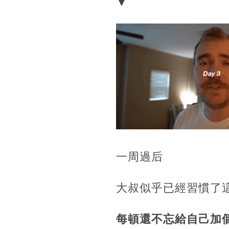
▼
一周過后
大叔似乎已經習慣了
每頓還不忘給自己加