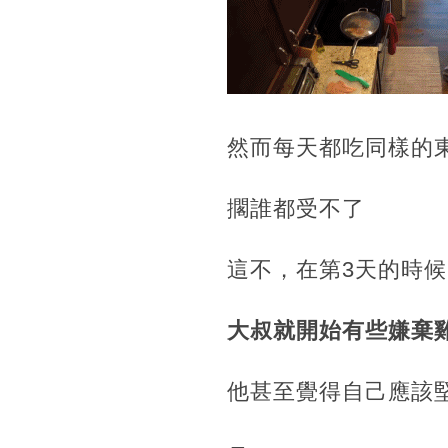
然而每天都吃同樣的
擱誰都受不了
這不，在第3天的時候
大叔就開始有些嫌棄
他甚至覺得自己應該