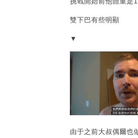
挑戰開始前他體重是1
雙下巴有些明顯
▼
由于之前大叔偶爾也