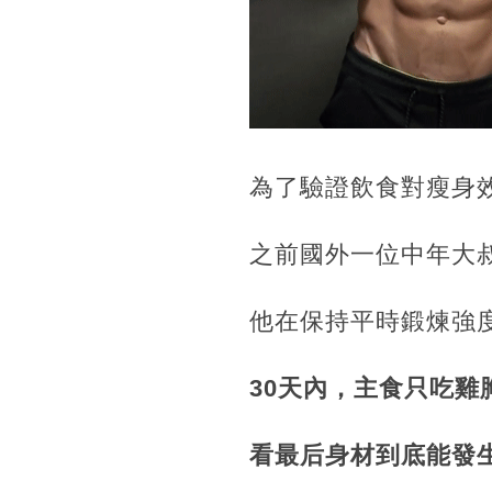
為了驗證飲食對瘦身
之前國外一位中年大
他在保持平時鍛煉強
30天內，主食只吃雞
看最后身材到底能發