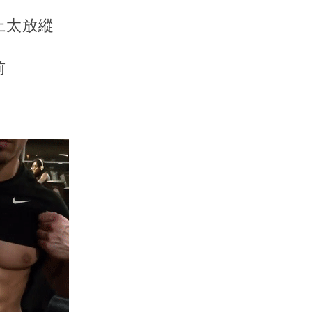
上太放縱
前