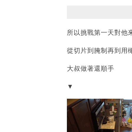
所以挑戰第一天對他
從切片到腌制再到用
大叔做著還順手
▼