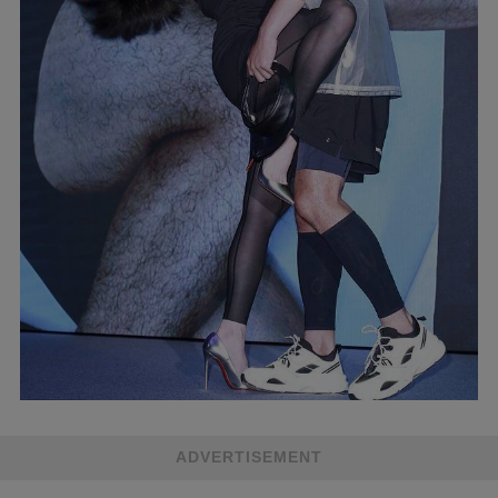
ADVERTISEMENT