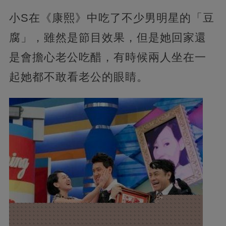
小S在《康熙》中吃了不少男明星的「豆
腐」，雖然是節目效果，但是她回家還
是會擔心老公吃醋，有時候兩人坐在一
起她都不敢看老公的眼睛。