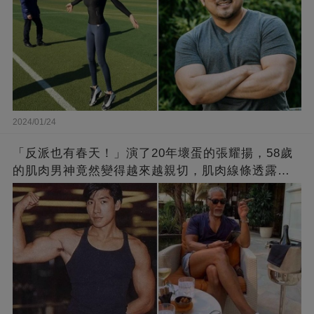
2024/01/24
「反派也有春天！」演了20年壞蛋的張耀揚，58歲
的肌肉男神竟然變得越來越親切，肌肉線條透露了
他的秘密！