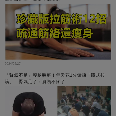
2024/02/27
「腎氣不足」腰腿酸疼！每天花1分鐘練「蹲式拉
筋」 腎氣足了：肩頸不疼了