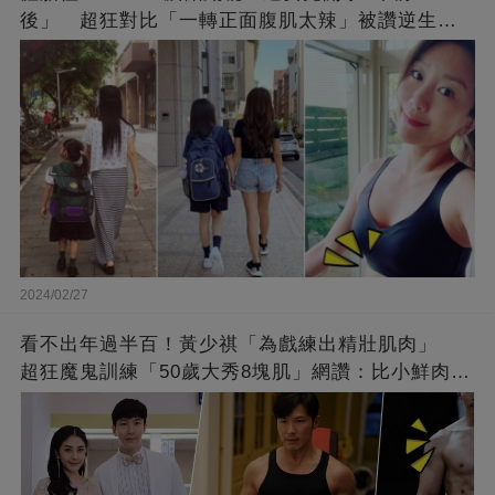
後」 超狂對比「一轉正面腹肌太辣」被讚逆生
長：媽媽變姊姊❤
2024/02/27
看不出年過半百！黃少祺「為戲練出精壯肌肉」
超狂魔鬼訓練「50歲大秀8塊肌」網讚：比小鮮肉猛
❤