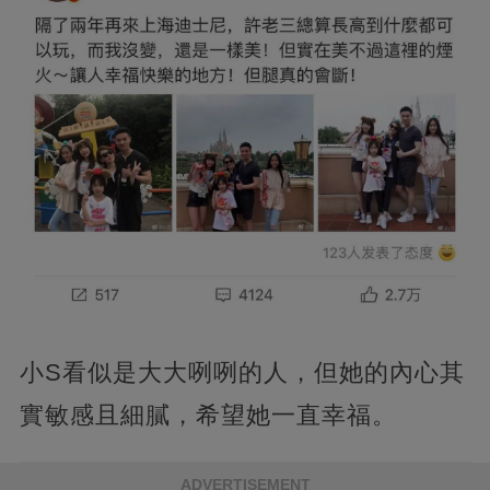
小S看似是大大咧咧的人，但她的內心其
實敏感且細膩，希望她一直幸福。
ADVERTISEMENT