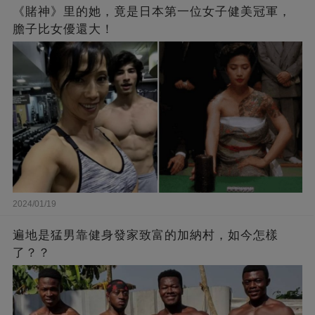
《賭神》里的她，竟是日本第一位女子健美冠軍，
膽子比女優還大！
2024/01/19
遍地是猛男靠健身發家致富的加納村，如今怎樣
了？？