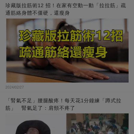
珍藏版拉筋術12 招！在家有空動一動「拉拉筋」疏
通筋絡身體不僵硬，還瘦身
2024/02/27
「腎氣不足」腰腿酸疼！每天花1分鐘練「蹲式拉
筋」 腎氣足了：肩頸不疼了