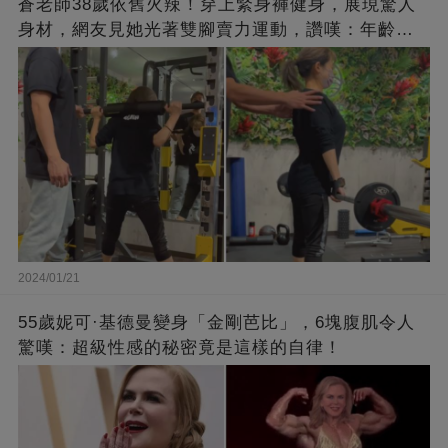
蒼老師38歲依舊火辣！穿上緊身褲健身，展現驚人
身材，網友見她光著雙腳賣力運動，讚嘆：年齡不
過是個數字！
2024/01/21
55歲妮可·基德曼變身「金剛芭比」，6塊腹肌令人
驚嘆：超級性感的秘密竟是這樣的自律！