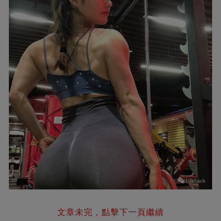
文章未完，點擊下一頁繼續