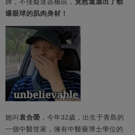
牌，不僅癡迷器械區，
竟然還虐出了勁
爆眼球的肌肉身材！
她叫
袁合榮
，今年32歲，出生于青島的
一個中醫世家，擁有中醫藥博士學位的