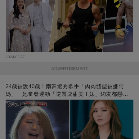
2024/02/27
ADVERTISEMENT
24歲被說40歲！南韓選秀歌手「肉肉體型被嫌阿
媽」 她奮發運動「逆襲成甜美正妹」網友都戀愛
了❤