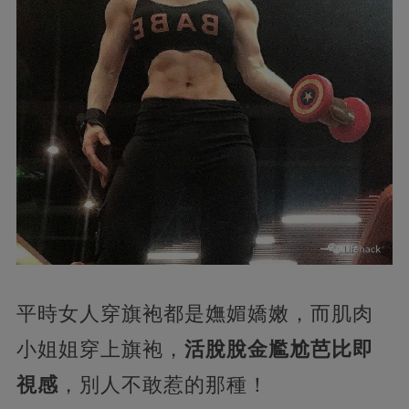
平時女人穿旗袍都是嫵媚嬌嫩，而肌肉
小姐姐穿上旗袍，
活脫脫金尷尬芭比即
視感
，別人不敢惹的那種！