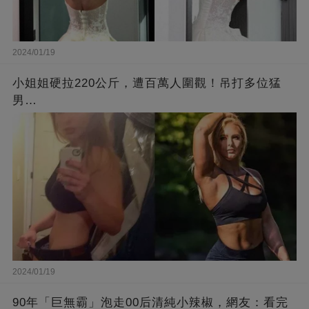
2024/01/19
小姐姐硬拉220公斤，遭百萬人圍觀！吊打多位猛
男…
2024/01/19
90年「巨無霸」泡走00后清純小辣椒，網友：看完