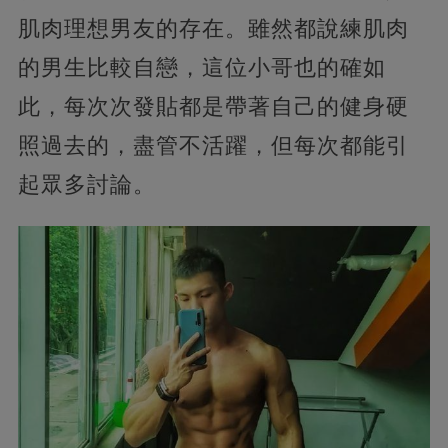
肌肉理想男友的存在。雖然都說練肌肉
的男生比較自戀，這位小哥也的確如
此，每次次發貼都是帶著自己的健身硬
照過去的，盡管不活躍，但每次都能引
起眾多討論。