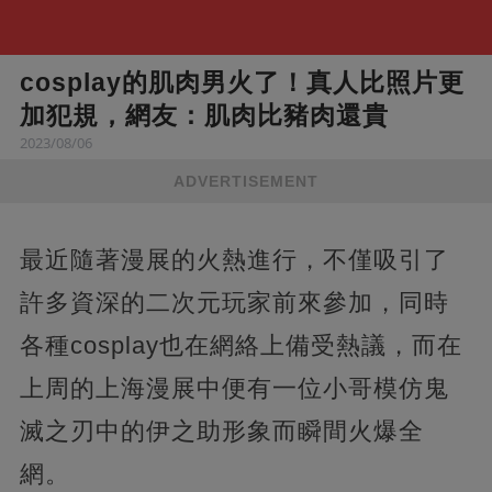
cosplay的肌肉男火了！真人比照片更
加犯規，網友：肌肉比豬肉還貴
2023/08/06
ADVERTISEMENT
最近隨著漫展的火熱進行，不僅吸引了
許多資深的二次元玩家前來參加，同時
各種cosplay也在網絡上備受熱議，而在
上周的上海漫展中便有一位小哥模仿鬼
滅之刃中的伊之助形象而瞬間火爆全
網。