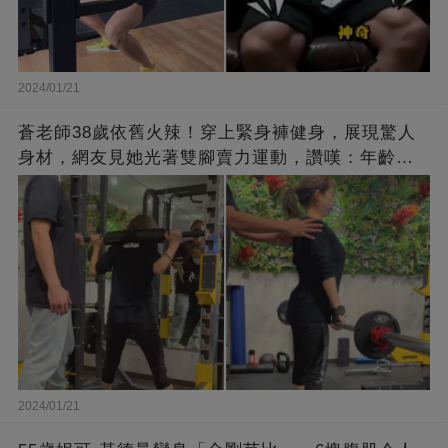
2024/01/21
蒼老師38歲依舊火辣！穿上緊身褲健身，展現驚人
身材，網友見她光著雙腳賣力運動，讚嘆：年齡不
過是個數字！
2024/01/21