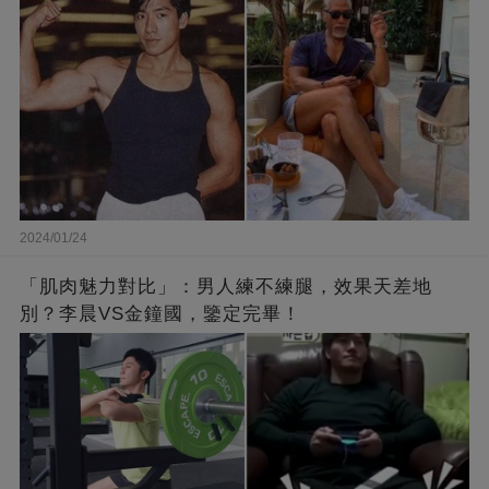
2024/01/24
「肌肉魅力對比」：男人練不練腿，效果天差地
別？李晨VS金鐘國，鑒定完畢！