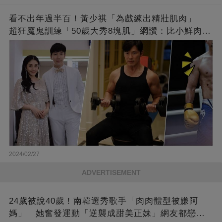
看不出年過半百！黃少祺「為戲練出精壯肌肉」
超狂魔鬼訓練「50歲大秀8塊肌」網讚：比小鮮肉猛
❤
2024/02/27
ADVERTISEMENT
24歲被說40歲！南韓選秀歌手「肉肉體型被嫌阿
媽」 她奮發運動「逆襲成甜美正妹」網友都戀愛