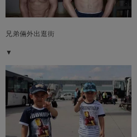
兄弟倆外出逛街
▼