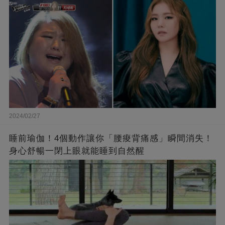
了❤
2024/02/27
睡前瑜伽！4個動作讓你「腰痠背痛感」瞬間消失！
身心舒暢一閉上眼就能睡到自然醒