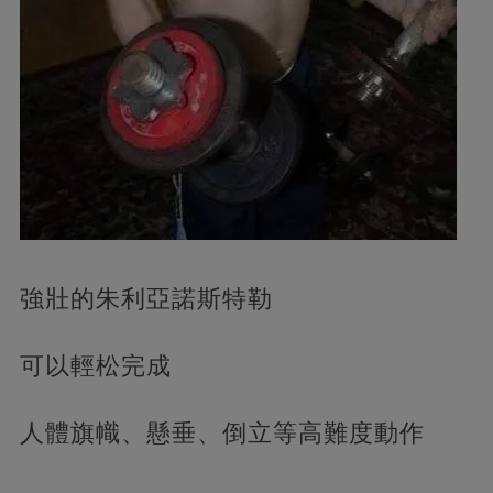
強壯的朱利亞諾斯特勒
可以輕松完成
人體旗幟、懸垂、倒立等高難度動作