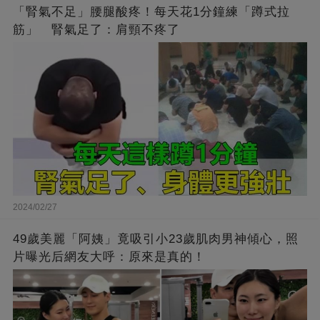
「腎氣不足」腰腿酸疼！每天花1分鐘練「蹲式拉
筋」 腎氣足了：肩頸不疼了
2024/02/27
49歲美麗「阿姨」竟吸引小23歲肌肉男神傾心，照
片曝光后網友大呼：原來是真的！