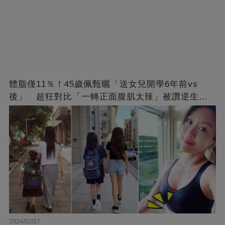
體脂僅11％！45歲佩甄曬「送女兒開學6年前vs
後」 超狂對比「一轉正面腹肌太辣」被讚逆生
長：媽媽變姊姊❤
2024/02/27