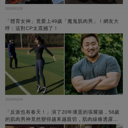
2024/01/24
「體育女神」竟愛上49歲「魔鬼肌肉男」！網友大
呼：這對CP太震撼了！
2024/01/24
「反派也有春天！」演了20年壞蛋的張耀揚，58歲
的肌肉男神竟然變得越來越親切，肌肉線條透露了
他的秘密！