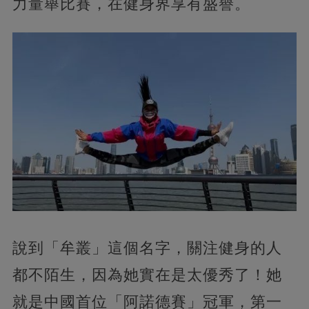
力量舉比賽，在健身界享有盛譽。
說到「牟叢」這個名字，關注健身的人
都不陌生，因為她實在是太優秀了！她
就是中國首位「阿諾德賽」冠軍，第一