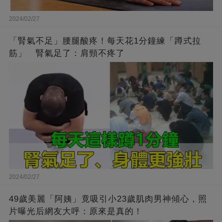
2024/02/27
「腎氣不足」腰腿酸疼！每天花1分鐘練「蹲式拉
筋」 腎氣足了：肩頸不疼了
2024/02/27
49歲美麗「阿姨」竟吸引小23歲肌肉男神傾心，照
片曝光后網友大呼：原來是真的！