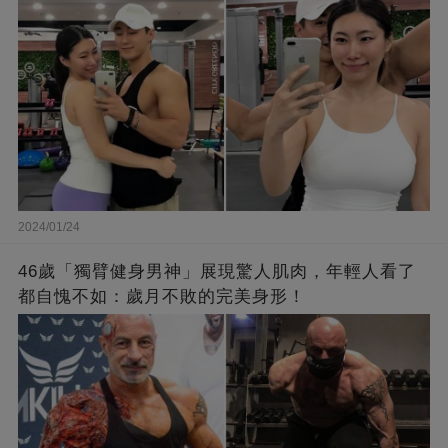
2024/01/24
46歲「獨臂健身男神」展現驚人肌肉，年輕人看了
都自愧不如：歲月不敗的完美身形！