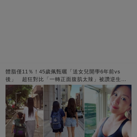
體脂僅11％！45歲佩甄曬「送女兒開學6年前vs
後」 超狂對比「一轉正面腹肌太辣」被讚逆生
長：媽媽變姊姊❤