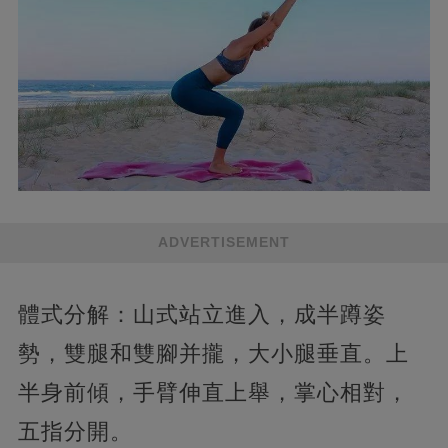
ADVERTISEMENT
體式分解：山式站立進入，成半蹲姿
勢，雙腿和雙腳并攏，大小腿垂直。上
半身前傾，手臂伸直上舉，掌心相對，
五指分開。