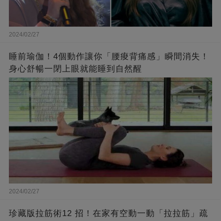
2024/02/27
睡前瑜伽！4個動作讓你「腰痠背痛感」瞬間消失！
身心舒暢一閉上眼就能睡到自然醒
2024/02/27
珍藏版拉筋術12 招！在家有空動一動「拉拉筋」疏