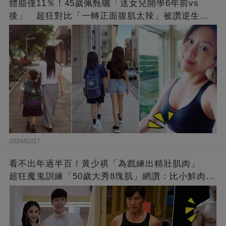
體脂僅11％！45歲佩甄曬「送女兒開學6年前vs
後」 超狂對比「一轉正面腹肌太辣」被讚逆生
長：媽媽變姊姊❤
2024/02/27
看不出年過半百！黃少祺「為戲練出精壯肌肉」
超狂魔鬼訓練「50歲大秀8塊肌」網讚：比小鮮肉猛
❤