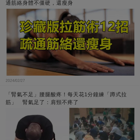
通筋絡身體不僵硬，還瘦身
2024/02/27
「腎氣不足」腰腿酸疼！每天花1分鐘練「蹲式拉
筋」 腎氣足了：肩頸不疼了