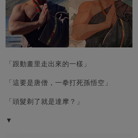
「跟動畫里走出來的一樣」
「這要是唐僧，一拳打死孫悟空」
「頭髮剃了就是達摩？」
▼