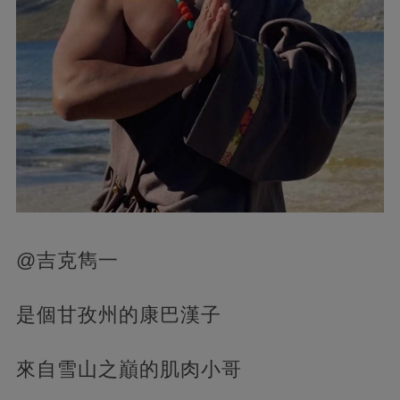
@吉克雋一
是個甘孜州的康巴漢子
來自雪山之巔的肌肉小哥