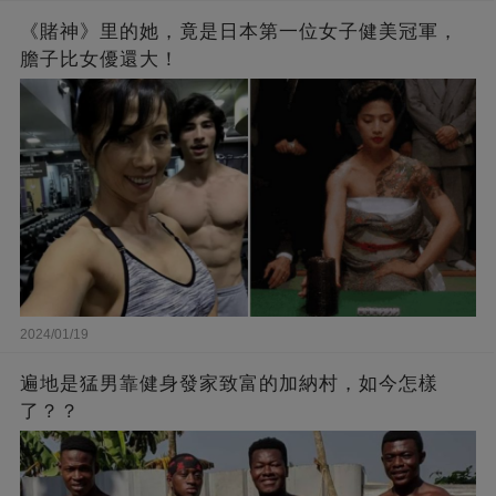
《賭神》里的她，竟是日本第一位女子健美冠軍，
膽子比女優還大！
2024/01/19
遍地是猛男靠健身發家致富的加納村，如今怎樣
了？？