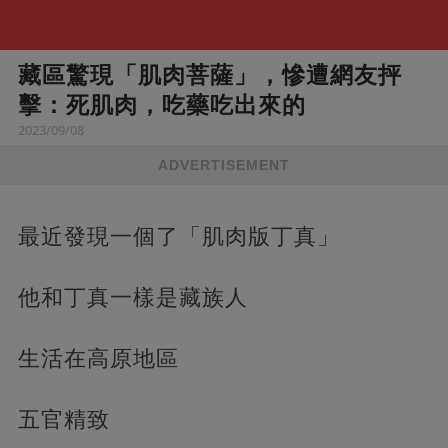
藏區驚現「肌肉菩薩」，慘遭網友抨
擊：死肌肉，吃藥吃出來的
2023/09/08
ADVERTISEMENT
最近發現一個了「肌肉版丁真」
他和丁真一樣是藏族人
生活在高原地區
五官精致