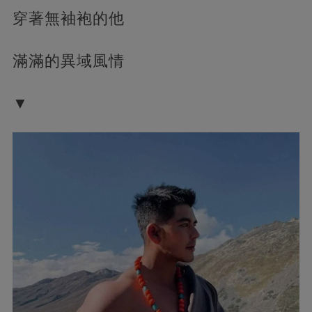
穿著無袖袍的他
滿滿的異域風情
▼