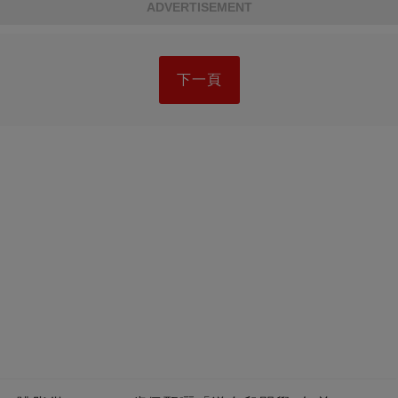
ADVERTISEMENT
下一頁