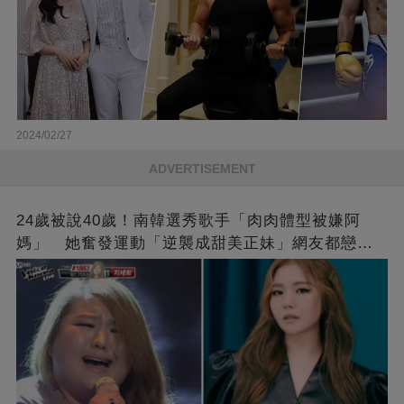
2024/02/27
ADVERTISEMENT
24歲被說40歲！南韓選秀歌手「肉肉體型被嫌阿
媽」 她奮發運動「逆襲成甜美正妹」網友都戀愛
了❤