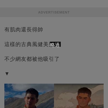
ADVERTISEMENT
有肌肉還長得帥
這樣的古典風健美男神
略過
不少網友都被他吸引了
▼