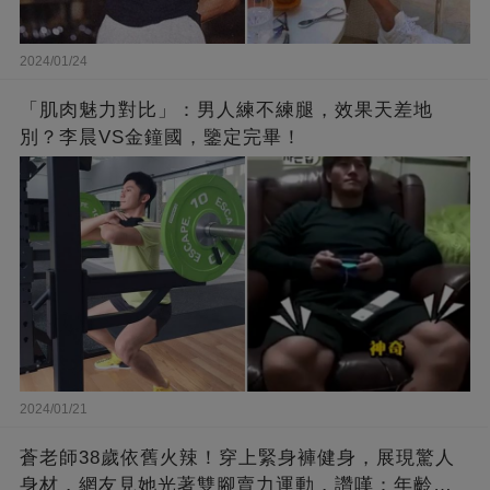
2024/01/24
「肌肉魅力對比」：男人練不練腿，效果天差地
別？李晨VS金鐘國，鑒定完畢！
2024/01/21
蒼老師38歲依舊火辣！穿上緊身褲健身，展現驚人
身材，網友見她光著雙腳賣力運動，讚嘆：年齡不