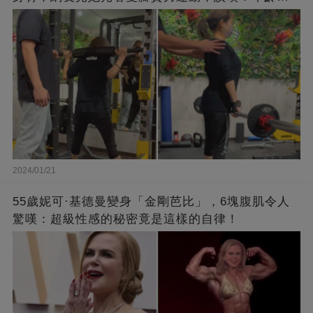
過是個數字！
2024/01/21
55歲妮可·基德曼變身「金剛芭比」，6塊腹肌令人
驚嘆：超級性感的秘密竟是這樣的自律！