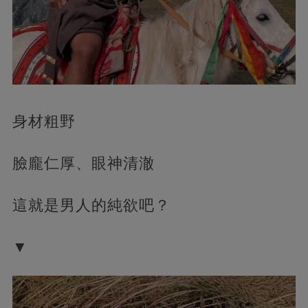
身材粗野
臉龐仁厚、眼神清澈
這就是男人的純欲吧？
▼