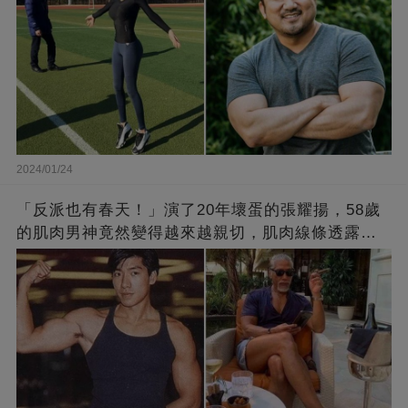
2024/01/24
「反派也有春天！」演了20年壞蛋的張耀揚，58歲
的肌肉男神竟然變得越來越親切，肌肉線條透露了
他的秘密！