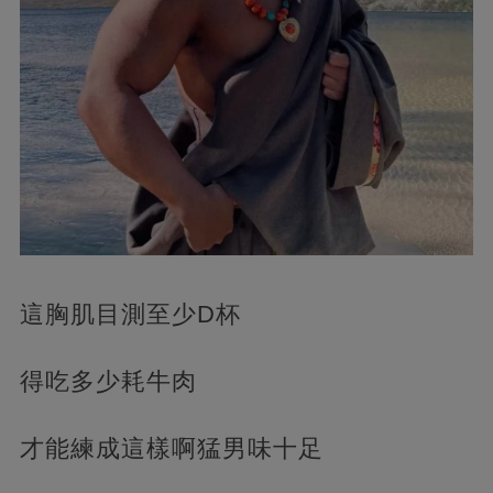
這胸肌目測至少D杯
得吃多少耗牛肉
才能練成這樣啊猛男味十足