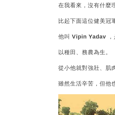
在我看來，沒有什麼
比起下面這位健美冠
他叫
Vipin Yadav
，
以種田、務農為生。
從小他就對強壯、肌
雖然生活辛苦，但他