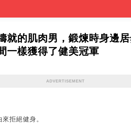
鑄就的肌肉男，鍛煉時身邊居
間一樣獲得了健美冠軍
ADVERTISEMENT
由來拒絕健身。