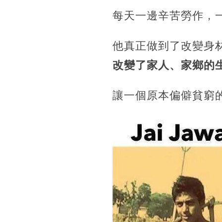
每天一邊辛苦勞作，
他真正做到了改變身
改變了家人、家鄉的
讓一個原本偏僻貧窮