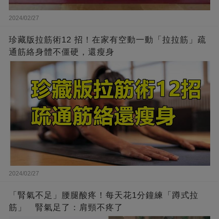
2024/02/27
珍藏版拉筋術12 招！在家有空動一動「拉拉筋」疏
通筋絡身體不僵硬，還瘦身
2024/02/27
「腎氣不足」腰腿酸疼！每天花1分鐘練「蹲式拉
筋」 腎氣足了：肩頸不疼了