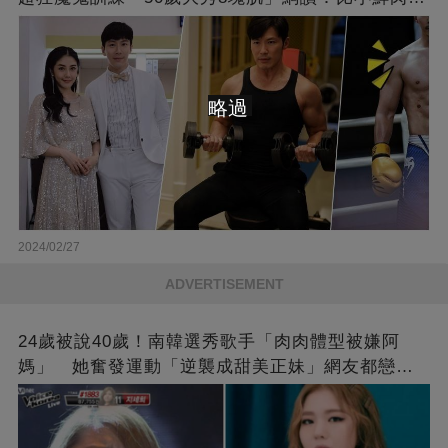
❤
略過
2024/02/27
ADVERTISEMENT
24歲被說40歲！南韓選秀歌手「肉肉體型被嫌阿
媽」 她奮發運動「逆襲成甜美正妹」網友都戀愛
了❤