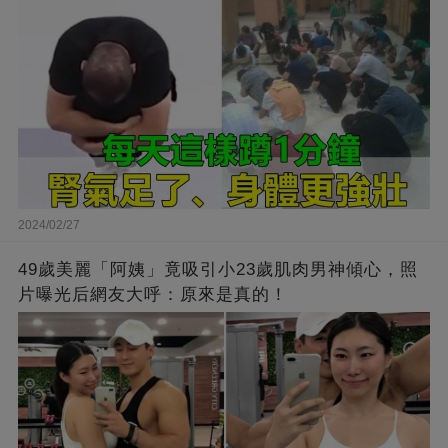
2024/02/27
49歲美麗「阿姨」竟吸引小23歲肌肉男神傾心，照
片曝光后網友大呼：原來是真的！