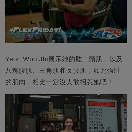
Yeon Woo Jhi展示她的肱二頭肌，以及
八塊腹肌、三角肌和叉腰肌，如此強壯
的肌肉，相比一定沒人敢招惹她吧！