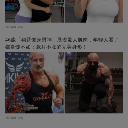
2024/01/24
46歲「獨臂健身男神」展現驚人肌肉，年輕人看了
都自愧不如：歲月不敗的完美身形！
2024/01/24