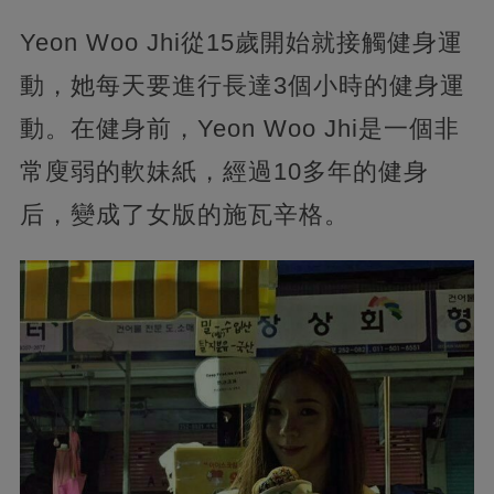
Yeon Woo Jhi從15歲開始就接觸健身運
動，她每天要進行長達3個小時的健身運
動。在健身前，Yeon Woo Jhi是一個非
常廋弱的軟妹紙，經過10多年的健身
后，變成了女版的施瓦辛格。