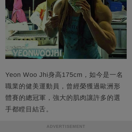
Yeon Woo Jhi身高175cm，如今是一名
職業的健美運動員，曾經榮獲過歐洲形
體賽的總冠軍，強大的肌肉讓許多的選
手都瞠目結舌。
ADVERTISEMENT