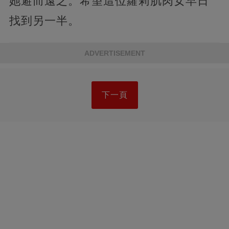
她避而遠之。希望這位蘿莉肌肉女早日
找到另一半。
ADVERTISEMENT
下一頁