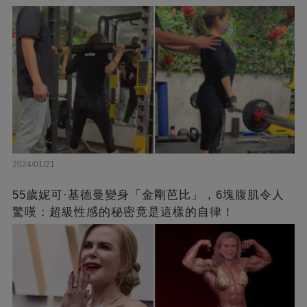
過是個數字！
2024/01/21
55歲妮可·基德曼變身「金剛芭比」，6塊腹肌令人
驚嘆：超級性感的秘密竟是這樣的自律！