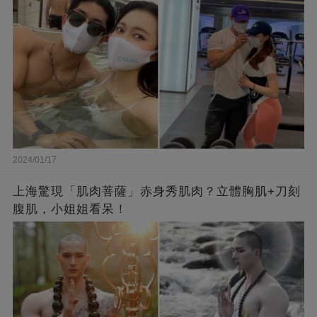
2024/01/17
上海驚現「肌肉菩薩」赤身秀肌肉？立體胸肌+刀刻
腹肌，小姐姐看呆！