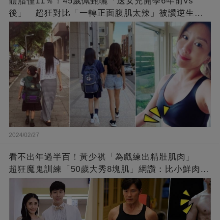
體脂僅11％！45歲佩甄曬「送女兒開學6年前vs
後」 超狂對比「一轉正面腹肌太辣」被讚逆生
長：媽媽變姊姊❤
2024/02/27
看不出年過半百！黃少祺「為戲練出精壯肌肉」
超狂魔鬼訓練「50歲大秀8塊肌」網讚：比小鮮肉猛
❤