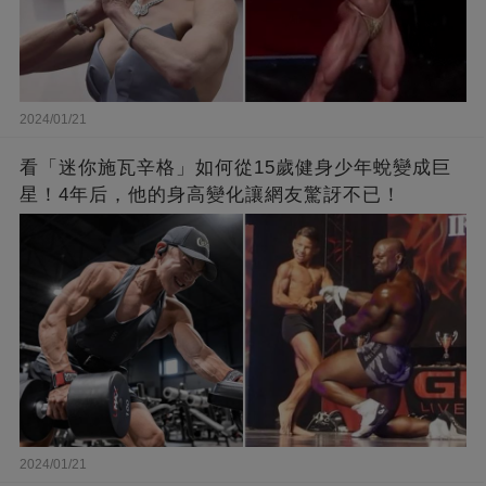
2024/01/21
看「迷你施瓦辛格」如何從15歲健身少年蛻變成巨
星！4年后，他的身高變化讓網友驚訝不已！
2024/01/21