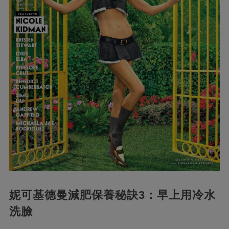
妮可基德曼減肥保養秘訣3：早上用冷水
洗臉