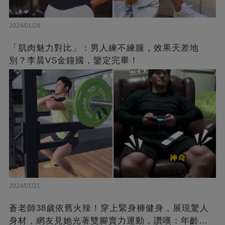
2024/01/24
「肌肉魅力對比」：男人練不練腿，效果天差地
別？李晨VS金鐘國，鑒定完畢！
2024/01/21
蒼老師38歲依舊火辣！穿上緊身褲健身，展現驚人
身材，網友見她光著雙腳賣力運動，讚嘆：年齡不