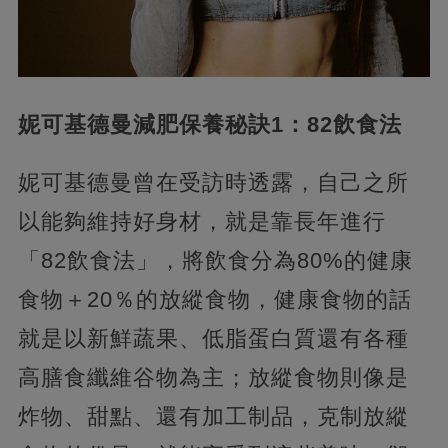
妮可基德曼減肥保養秘訣1：82飲食法
妮可基德曼曾在受訪時透露，自己之所
以能夠維持好身材，就是靠長年進行
「82飲食法」，將飲食分為80%的健康
食物＋20％的放縱食物，健康食物的話
就是以新鮮蔬果、低脂蛋白質還有各種
高膳食纖維谷物為主；放縱食物則像是
炸物、甜點、還有加工制品，克制放縱