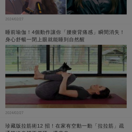
2024/02/27
睡前瑜伽！4個動作讓你「腰痠背痛感」瞬間消失！
身心舒暢一閉上眼就能睡到自然醒
2024/02/27
珍藏版拉筋術12 招！在家有空動一動「拉拉筋」疏