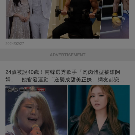
2024/02/27
ADVERTISEMENT
24歲被說40歲！南韓選秀歌手「肉肉體型被嫌阿
媽」 她奮發運動「逆襲成甜美正妹」網友都戀愛
了❤