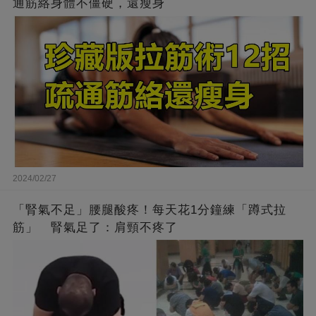
通筋絡身體不僵硬，還瘦身
2024/02/27
「腎氣不足」腰腿酸疼！每天花1分鐘練「蹲式拉
筋」 腎氣足了：肩頸不疼了