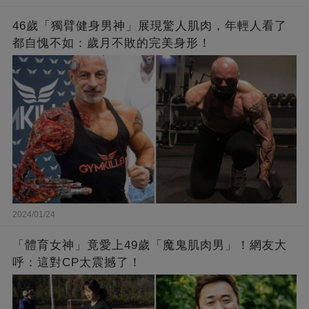
46歲「獨臂健身男神」展現驚人肌肉，年輕人看了
都自愧不如：歲月不敗的完美身形！
2024/01/24
「體育女神」竟愛上49歲「魔鬼肌肉男」！網友大
呼：這對CP太震撼了！