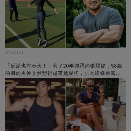
2024/01/24
「反派也有春天！」演了20年壞蛋的張耀揚，58歲
的肌肉男神竟然變得越來越親切，肌肉線條透露了
他的秘密！