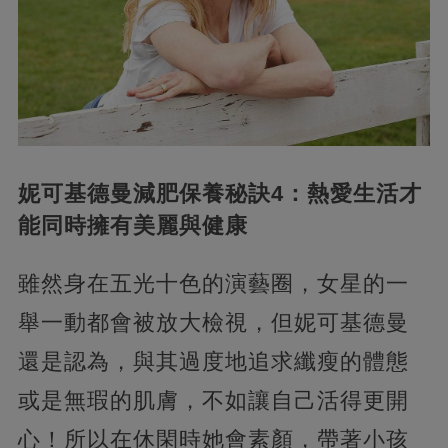
妮可基德曼減肥保養秘訣4：熱愛生活才
能同時擁有美麗與健康
雖然身在五光十色的演藝圈，女星的一
舉一動都會被放大檢視，但妮可基德曼
還是認為，與其過度地追求纖瘦的體態
或是無瑕的肌膚，不如讓自己活得更開
心！所以在休閑時她會素顏，帶著小孩