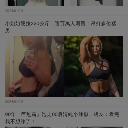
2024/01/19
小姐姐硬拉220公斤，遭百萬人圍觀！吊打多位猛
男…
2024/01/19
90年「巨無霸」泡走00后清純小辣椒，網友：看完
我不想練了！