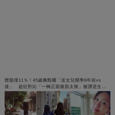
體脂僅11％！45歲佩甄曬「送女兒開學6年前vs
後」 超狂對比「一轉正面腹肌太辣」被讚逆生
長：媽媽變姊姊❤