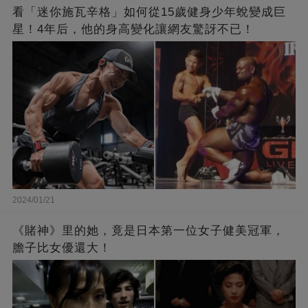
看「迷你施瓦辛格」如何從15歲健身少年蛻變成巨
星！4年后，他的身高變化讓網友驚訝不已！
2024/01/21
《賭神》里的她，竟是日本第一位女子健美冠軍，
膽子比女優還大！