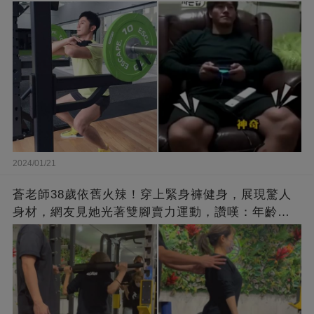
2024/01/21
蒼老師38歲依舊火辣！穿上緊身褲健身，展現驚人
身材，網友見她光著雙腳賣力運動，讚嘆：年齡不
過是個數字！