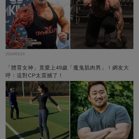
2024/01/24
「體育女神」竟愛上49歲「魔鬼肌肉男」！網友大
呼：這對CP太震撼了！