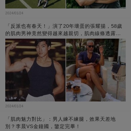
2024/01/24
「反派也有春天！」演了20年壞蛋的張耀揚，58歲
的肌肉男神竟然變得越來越親切，肌肉線條透露了
他的秘密！
2024/01/24
「肌肉魅力對比」：男人練不練腿，效果天差地
別？李晨VS金鐘國，鑒定完畢！