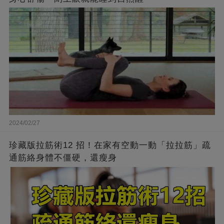
2024/02/27
珍藏版拉筋術12 招！在家有空動一動「拉拉筋」疏
通筋絡身體不僵硬，還瘦身