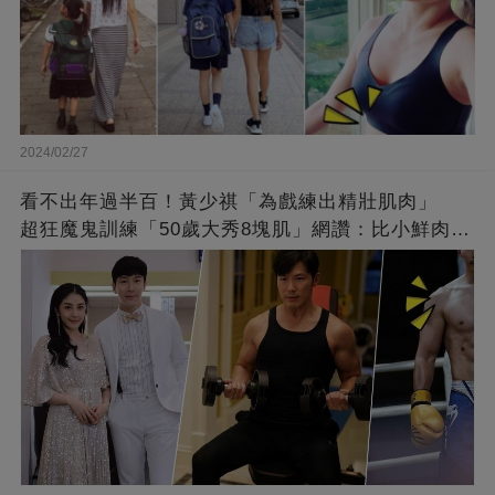
2024/02/27
看不出年過半百！黃少祺「為戲練出精壯肌肉」
超狂魔鬼訓練「50歲大秀8塊肌」網讚：比小鮮肉猛
❤