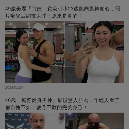
49歲美麗「阿姨」竟吸引小23歲肌肉男神傾心，照
片曝光后網友大呼：原來是真的！
2024/01/24
46歲「獨臂健身男神」展現驚人肌肉，年輕人看了
都自愧不如：歲月不敗的完美身形！