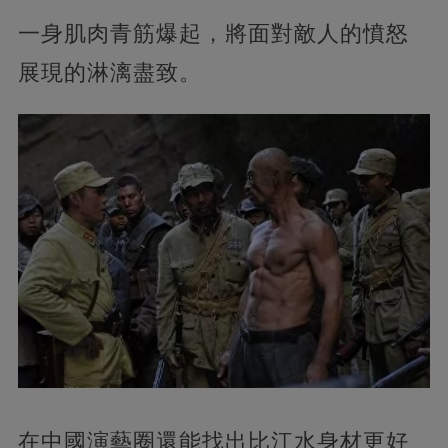
一身肌肉青筋爆起，將面對敵人的憤怒
展現的淋漓盡致。
在中國演藝圈還能找出比江水身材更好