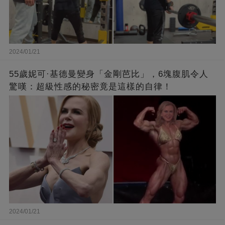
2024/01/21
55歲妮可·基德曼變身「金剛芭比」，6塊腹肌令人
驚嘆：超級性感的秘密竟是這樣的自律！
2024/01/21