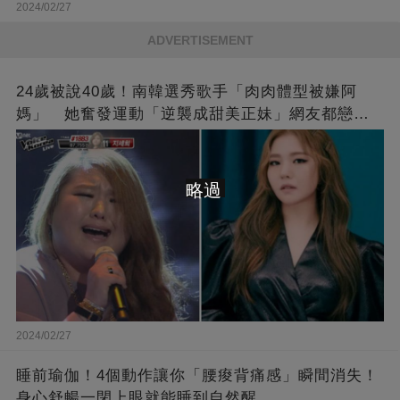
2024/02/27
ADVERTISEMENT
24歲被說40歲！南韓選秀歌手「肉肉體型被嫌阿
媽」 她奮發運動「逆襲成甜美正妹」網友都戀愛
了❤
略過
2024/02/27
睡前瑜伽！4個動作讓你「腰痠背痛感」瞬間消失！
身心舒暢一閉上眼就能睡到自然醒