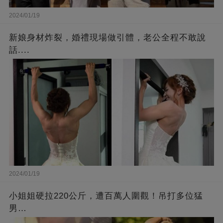
2024/01/19
新娘身材炸裂，婚禮現場做引體，老公全程不敢說
話....
2024/01/19
小姐姐硬拉220公斤，遭百萬人圍觀！吊打多位猛
男…