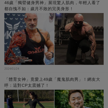
46歲「獨臂健身男神」展現驚人肌肉，年輕人看了
都自愧不如：歲月不敗的完美身形！
2024/01/24
「體育女神」竟愛上49歲「魔鬼肌肉男」！網友大
呼：這對CP太震撼了！