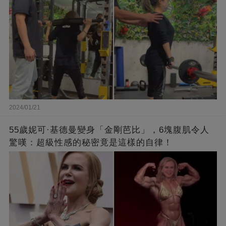
2024/01/21
55歲妮可·基德曼變身「金剛芭比」，6塊腹肌令人
驚嘆：超級性感的秘密竟是這樣的自律！