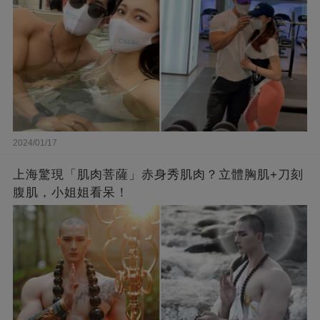
2024/01/17
上海驚現「肌肉菩薩」赤身秀肌肉？立體胸肌+刀刻
腹肌，小姐姐看呆！