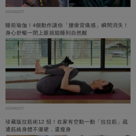
2024/02/27
睡前瑜伽！4個動作讓你「腰痠背痛感」瞬間消失！
身心舒暢一閉上眼就能睡到自然醒
2024/02/27
珍藏版拉筋術12 招！在家有空動一動「拉拉筋」疏
通筋絡身體不僵硬，還瘦身