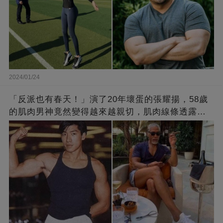
2024/01/24
「反派也有春天！」演了20年壞蛋的張耀揚，58歲
的肌肉男神竟然變得越來越親切，肌肉線條透露了
他的秘密！