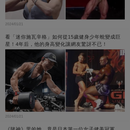
2024/01/21
看「迷你施瓦辛格」如何從15歲健身少年蛻變成巨
星！4年后，他的身高變化讓網友驚訝不已！
2024/01/21
《賭神》里的她，竟是日本第一位女子健美冠軍，