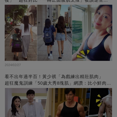
後」 超狂對比「一轉正面腹肌太辣」被讚逆生
長：媽媽變姊姊❤
2024/02/27
看不出年過半百！黃少祺「為戲練出精壯肌肉」
超狂魔鬼訓練「50歲大秀8塊肌」網讚：比小鮮肉猛
❤