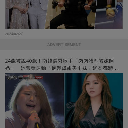
2024/02/27
ADVERTISEMENT
24歲被說40歲！南韓選秀歌手「肉肉體型被嫌阿
媽」 她奮發運動「逆襲成甜美正妹」網友都戀愛
了❤