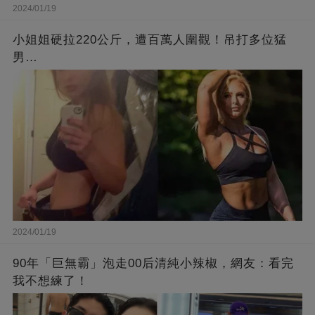
2024/01/19
小姐姐硬拉220公斤，遭百萬人圍觀！吊打多位猛
男…
2024/01/19
90年「巨無霸」泡走00后清純小辣椒，網友：看完
我不想練了！