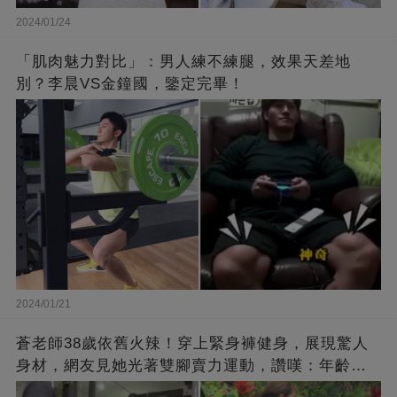
2024/01/24
「肌肉魅力對比」：男人練不練腿，效果天差地
別？李晨VS金鐘國，鑒定完畢！
2024/01/21
蒼老師38歲依舊火辣！穿上緊身褲健身，展現驚人
身材，網友見她光著雙腳賣力運動，讚嘆：年齡不
過是個數字！