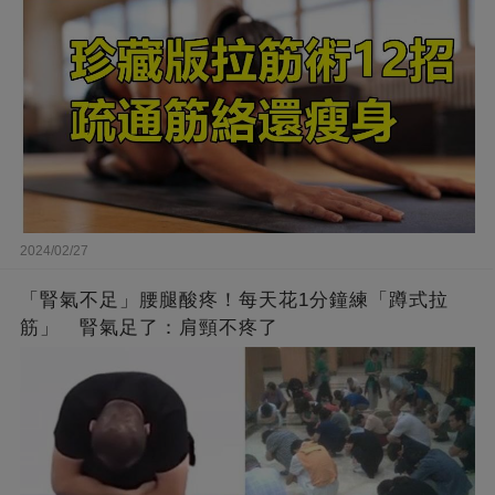
2024/02/27
「腎氣不足」腰腿酸疼！每天花1分鐘練「蹲式拉
筋」 腎氣足了：肩頸不疼了