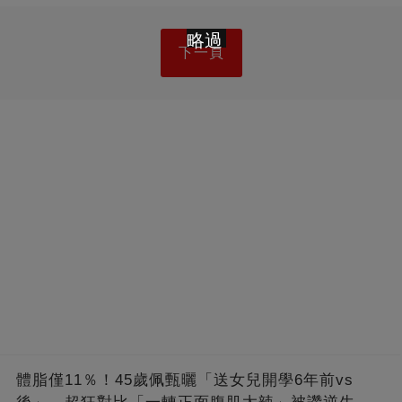
略過
下一頁
體脂僅11％！45歲佩甄曬「送女兒開學6年前vs