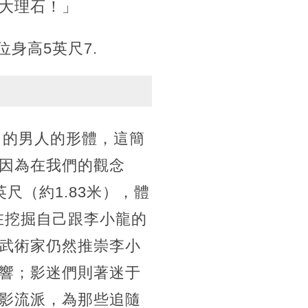
大理石！」
身高5英尺7.
斤）的男人的形體，這簡
因為在我們的觀念
尺（約1.83米），體
在挖掘自己跟李小龍的
武術家仍然推崇李小
響；影迷們則著迷于
影流派，為那些追隨