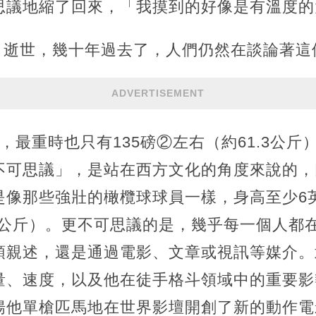
思議地縮了回來，「我摸到的好像是有溫度的
7月逝世，幾十年過去了，人們仍然在談論著這位
ADVERTISEMENT
），最重時也只有135磅②左右（約61.3公
不可思議」，是站在西方文化的角度來說的，
像那些強壯的橄欖球球員一樣，身高至少6英
36公斤）。更不可思議的是，幾乎每一個人都
頭親述，還是通過電影、文章或視訊等媒介。
量、速度，以及他在徒手格斗領域中的重要影
揚他單槍匹馬地在世界影壇開創了新的動作電