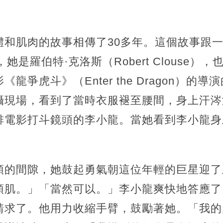
和肌肉的故事相傳了30多年。這個故事跟一個
，她是羅伯特·克洛斯（Robert Clouse
龍爭虎斗》（Enter the Dragon）的
攝現場，看到了當時衣服褪至腰間，身上汗涔
排電影打斗鏡頭的李小龍。當她看到李小龍身
頭的間隙，她鼓起勇氣朝這位年輕的巨星迎了
頭肌。」「當然可以。」李小龍爽快地答應了
請求了。他用力收縮手臂，鼓勵著她。「我的