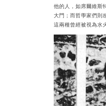
他的人，如席爾維斯特·史
大門；而哲學家們則
這兩種曾經被視為水