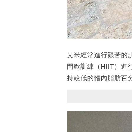
艾米經常進行艱苦的
間歇訓練（HIIT）
持較低的體內脂肪百