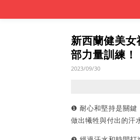
新西蘭健美女
部力量訓練！
2023/09/30
❶ 耐心和堅持是關
做出犧牲與付出的汗
❷ 經過汗水和時間