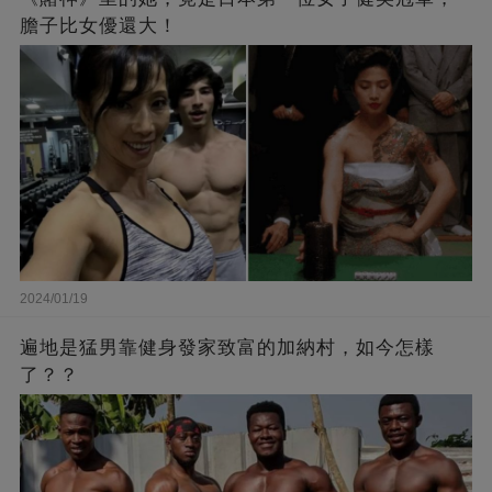
膽子比女優還大！
2024/01/19
遍地是猛男靠健身發家致富的加納村，如今怎樣
了？？