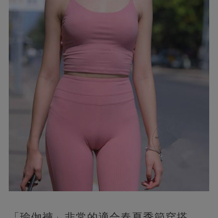
「瑜伽褲」非常的適合春夏季節穿搭，