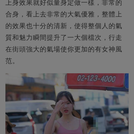
上身效果就好似量身定做一樣，非常的
合身，看上去非常的大氣優雅，整體上
的效果也十分的清新，使得整個人的氣
質和魅力瞬間提升了一大個檔次，行走
在街頭強大的氣場使你更加的有女神風
范。