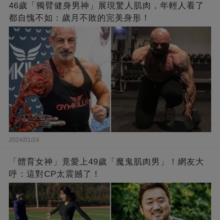
46歲「獨臂健身男神」展現驚人肌肉，年輕人看了
都自愧不如：歲月不敗的完美身形！
2024/01/24
「體育女神」竟愛上49歲「魔鬼肌肉男」！網友大
呼：這對CP太震撼了！