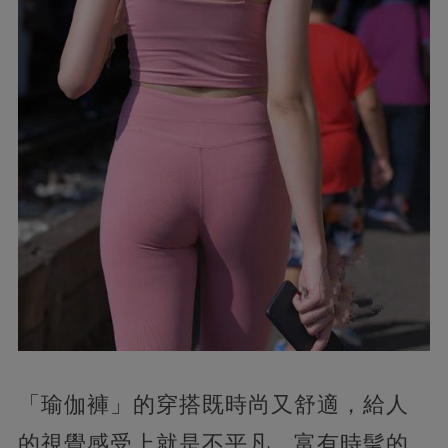
「瑜伽褲」的穿搭既時尚又舒適，給人
的視覺感受上就是不平凡，富有時髦的